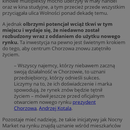
kinowe multipleksy mocno uderzyły w mały handel
oraz w kina studyjne, a tym przecież przede wszystkim
przyciągała ulica Wolności ponad dekadę temu.
A jednak
olbrzymi potencjał wciąż tkwi w tym
miejscu i wydaje się, że niedawno został
rozbudzony wraz z oddaniem do użytku nowego
rynku.
Ta inwestycja na pewno jest świetnym krokiem
do tego, aby centrum Chorzowa znowu zatętniło
życiem.
– Wszyscy najemcy, którzy niebawem zaczną
swoją działalność w Chorzowie, to uznani
przedsiębiorcy, którzy odnieśli sukces.
Liczymy na to, że ich doświadczenie i marka
spowodują, że rynek znów będzie tętnił
życiem – mówił jeszcze przed oficjalnym
otwarciem nowego rynku
prezydent
Chorzowa
,
Andrzej Kotala
.
Pozostaje mieć nadzieję, że takie inicjatywy jak Nocny
Market na rynku znajdą uznanie wśród mieszkańców