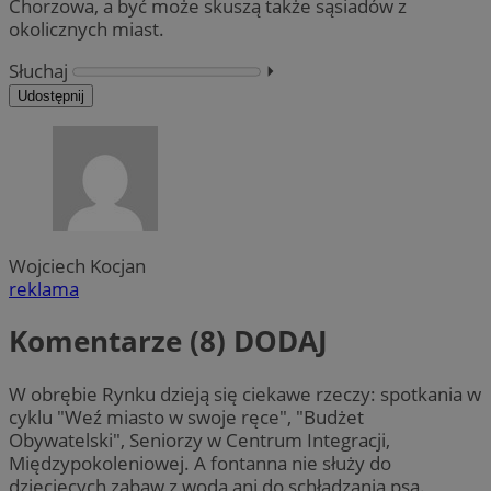
Chorzowa, a być może skuszą także sąsiadów z
okolicznych miast.
Słuchaj
⏵︎
Udostępnij
Wojciech Kocjan
reklama
Komentarze (8)
DODAJ
W obrębie Rynku dzieją się ciekawe rzeczy: spotkania w
cyklu "Weź miasto w swoje ręce", "Budżet
Obywatelski", Seniorzy w Centrum Integracji,
Międzypokoleniowej. A fontanna nie służy do
dziecięcych zabaw z wodą ani do schładzania psa.