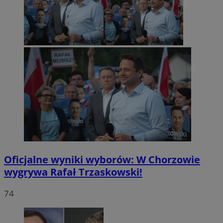
Oficjalne wyniki wyborów: W Chorzowie
wygrywa Rafał Trzaskowski!
74