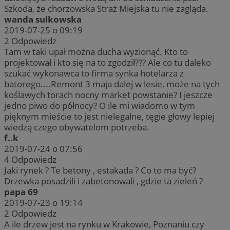
Szkoda, że chorzowska Straż Miejska tu nie zagląda.
wanda sulkowska
2019-07-25 o 09:19
2
Odpowiedz
Tam w taki upał można ducha wyzionąć. Kto to
projektował i kto się na to zgodził??? Ale co tu daleko
szukać wykonawca to firma synka hotelarza z
batorego....Remont 3 maja dalej w lesie, może na tych
koślawych torach nocny market powstanie? I jeszcze
jedno piwo do północy? O ile mi wiadomo w tym
pięknym mieście to jest nielegalne, tęgie głowy lepiej
wiedzą czego obywatelom potrzeba.
f..k
2019-07-24 o 07:56
4
Odpowiedz
Jaki rynek ? Te betony , estakada ? Co to ma być?
Drzewka posadzili i zabetonowali , gdzie ta zieleń ?
papa 69
2019-07-23 o 19:14
2
Odpowiedz
A ile drzew jest na rynku w Krakowie, Poznaniu czy