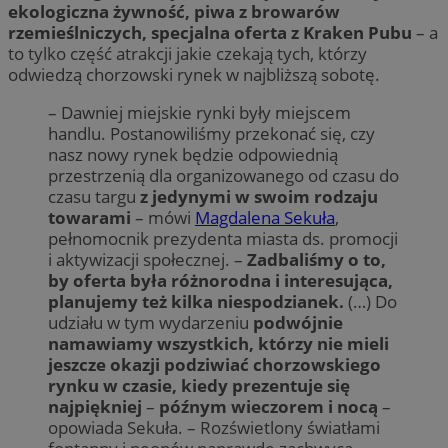
ekologiczna żywność, piwa z browarów
rzemieślniczych, specjalna oferta z Kraken Pubu
– a
to tylko część atrakcji jakie czekają tych, którzy
odwiedzą chorzowski rynek w najbliższą sobotę.
– Dawniej miejskie rynki były miejscem
handlu. Postanowiliśmy przekonać się, czy
nasz nowy rynek będzie odpowiednią
przestrzenią dla organizowanego od czasu do
czasu targu
z jedynymi w swoim rodzaju
towarami
– mówi
Magdalena Sekuła
,
pełnomocnik prezydenta miasta ds. promocji
i aktywizacji społecznej. –
Zadbaliśmy o to,
by oferta była różnorodna i interesująca,
planujemy też kilka niespodzianek.
(…) Do
udziału w tym wydarzeniu
podwójnie
namawiamy wszystkich, którzy nie mieli
jeszcze okazji podziwiać chorzowskiego
rynku w czasie, kiedy prezentuje się
najpiękniej
–
późnym wieczorem i nocą
–
opowiada Sekuła. – Rozświetlony światłami