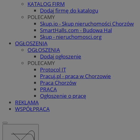
KATALOG FIRM
Dodaj firmę do katalogu
POLECAMY
Skup.io - Skup nieruchomości Chorzów
SmartHalls.com - Budowa Hal
Skup - nieruchomosci.org
OGŁOSZENIA
OGŁOSZENIA
Dodaj ogłoszenie
POLECAMY
Protocol IT
Pracuj.pl - praca w Chorzowie
Praca Chorzów
PRACA
Ogłoszenie o pracę
REKLAMA
WSPÓŁPRACA