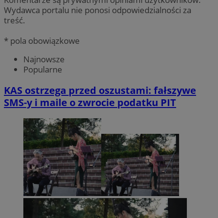
Wydawca portalu nie ponosi odpowiedzialności za
treść.
* pola obowiązkowe
Najnowsze
Popularne
KAS ostrzega przed oszustami: fałszywe
SMS-y i maile o zwrocie podatku PIT