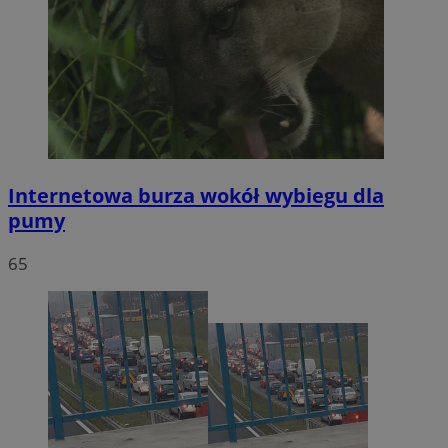
Internetowa burza wokół wybiegu dla
pumy
65