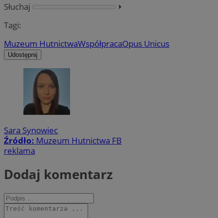
Słuchaj
⏵︎
Tagi:
Muzeum Hutnictwa
Współpraca
Opus Unicus
Udostępnij
Sara Synowiec
Źródło:
Muzeum Hutnictwa FB
reklama
Dodaj komentarz