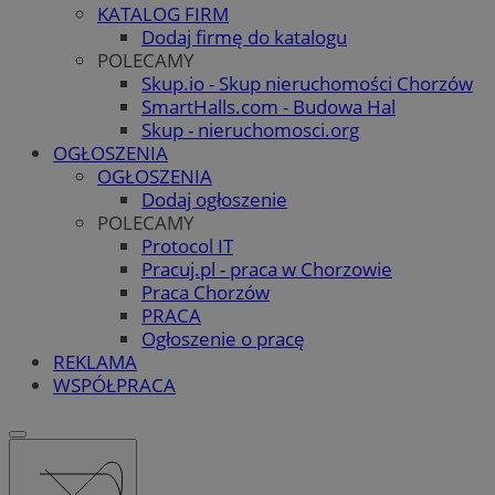
KATALOG FIRM
Dodaj firmę do katalogu
POLECAMY
Skup.io - Skup nieruchomości Chorzów
SmartHalls.com - Budowa Hal
Skup - nieruchomosci.org
OGŁOSZENIA
OGŁOSZENIA
Dodaj ogłoszenie
POLECAMY
Protocol IT
Pracuj.pl - praca w Chorzowie
Praca Chorzów
PRACA
Ogłoszenie o pracę
REKLAMA
WSPÓŁPRACA