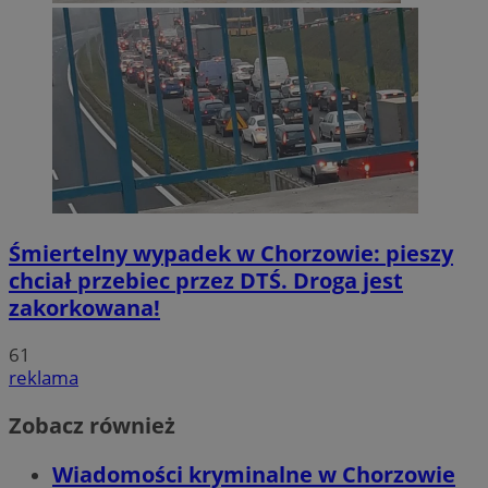
Śmiertelny wypadek w Chorzowie: pieszy
chciał przebiec przez DTŚ. Droga jest
zakorkowana!
61
reklama
Zobacz również
Wiadomości kryminalne w Chorzowie