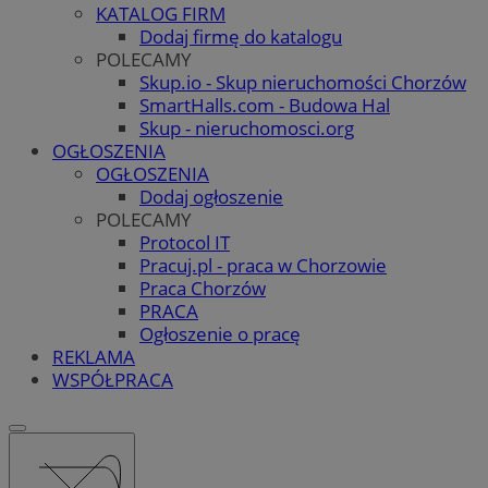
KATALOG FIRM
Dodaj firmę do katalogu
POLECAMY
Skup.io - Skup nieruchomości Chorzów
SmartHalls.com - Budowa Hal
Skup - nieruchomosci.org
OGŁOSZENIA
OGŁOSZENIA
Dodaj ogłoszenie
POLECAMY
Protocol IT
Pracuj.pl - praca w Chorzowie
Praca Chorzów
PRACA
Ogłoszenie o pracę
REKLAMA
WSPÓŁPRACA