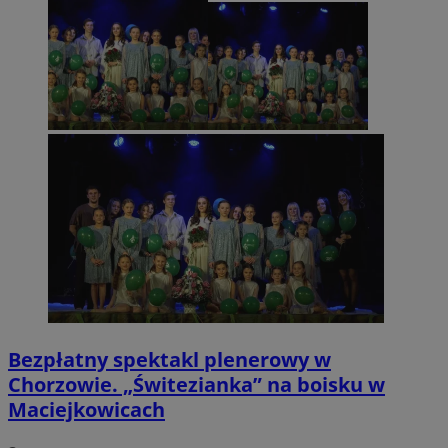
Bezpłatny spektakl plenerowy w
Chorzowie. „Świtezianka” na boisku w
Maciejkowicach