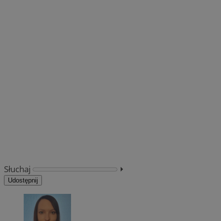
Słuchaj
⏵︎
Udostępnij