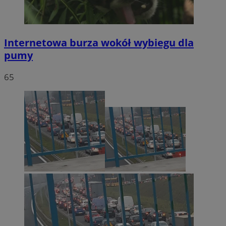
Internetowa burza wokół wybiegu dla
pumy
65