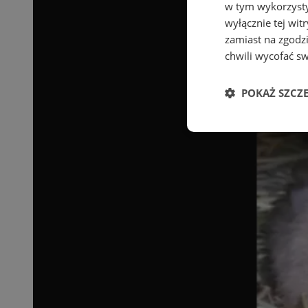
w tym wykorzysty
wyłącznie tej wi
zamiast na zgodz
chwili wycofać s
POKAŻ SZCZ
Niezbędne
Ni
Niezbędne pliki cook
zarządzanie kontem. 
Nazwa