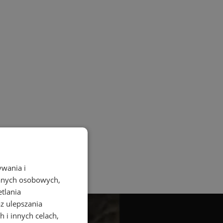
ywania i
danych osobowych,
etlania
az ulepszania
 i innych celach,