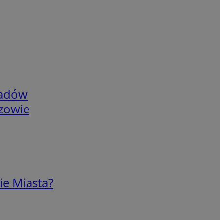
adów
rzowie
ie Miasta?