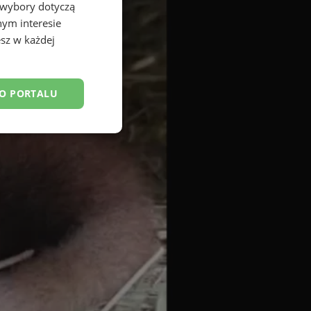
 wybory dotyczą
nym interesie
sz w każdej
DO PORTALU
esklasyfikowane
ane
owanie użytkownika i
j.