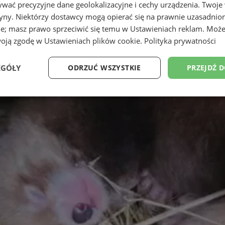
wać precyzyjne dane geolokalizacyjne i cechy urządzenia. Twoje
tryny. Niektórzy dostawcy mogą opierać się na prawnie uzasadnio
ie; masz prawo sprzeciwić się temu w
Ustawieniach reklam
. Może
woją zgodę w
Ustawieniach plików cookie
.
Polityka prywatności
EGÓŁY
ODRZUĆ WSZYSTKIE
PRZEJDŹ 
Wydajność
Targetowanie
Funkcjonalność
Ni
ezbędne
Wydajność
Targetowanie
Funkcjonalność
Niesklasyfikow
ie umożliwiają korzystanie z podstawowych funkcji strony internetowej, takich jak log
Bez niezbędnych plików cookie nie można prawidłowo korzystać ze strony internetowe
Okres
Provider
/
Domena
Opis
przechowywania