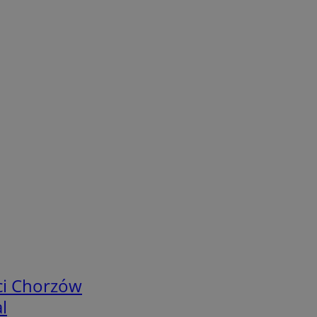
ci Chorzów
l