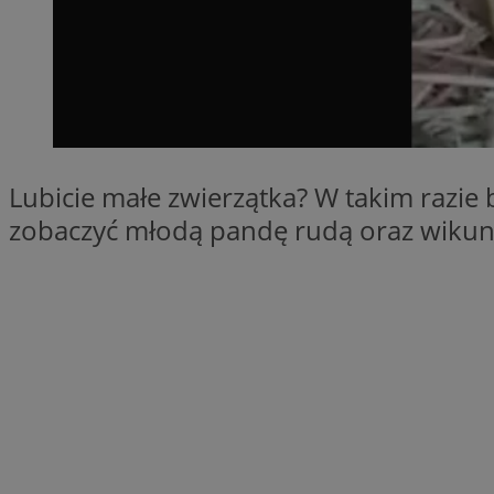
QeSessID
MvSessID
SessID
CookieScriptConse
Lubicie małe zwierzątka? W takim razie
__cf_bm
zobaczyć młodą pandę rudą oraz wikun
VISITOR_PRIVACY_
INGRESSCOOKIE