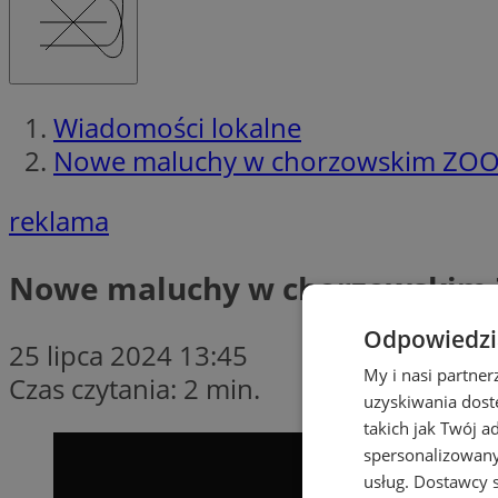
Wiadomości lokalne
Nowe maluchy w chorzowskim ZOO
reklama
Nowe maluchy w chorzowskim
Odpowiedzia
25 lipca 2024 13:45
My i nasi partne
Czas czytania: 2 min.
uzyskiwania dost
takich jak Twój a
spersonalizowanyc
usług.
Dostawcy s