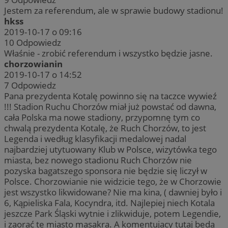
Jestem za referendum, ale w sprawie budowy stadionu!
hkss
2019-10-17 o 09:16
10
Odpowiedz
Właśnie - zrobić referendum i wszystko będzie jasne.
chorzowianin
2019-10-17 o 14:52
7
Odpowiedz
Pana prezydenta Kotalę powinno się na taczce wywieź
!!! Stadion Ruchu Chorzów miał już powstać od dawna,
cała Polska ma nowe stadiony, przypomnę tym co
chwalą prezydenta Kotalę, że Ruch Chorzów, to jest
Legenda i według klasyfikacji medalowej nadal
najbardziej utytuowany Klub w Polsce, wizytówka tego
miasta, bez nowego stadionu Ruch Chorzów nie
pozyska bagatszego sponsora nie będzie się liczył w
Polsce. Chorzowianie nie widzicie tego, że w Chorzowie
jest wszystko likwidowane? Nie ma kina, ( dawniej było i
6, Kąpieliska Fala, Kocyndra, itd. Najlepiej niech Kotala
jeszcze Park Śląski wytnie i zlikwiduje, potem Legendie,
i zaorać te miasto masakra. A komentujacy tutaj bedą