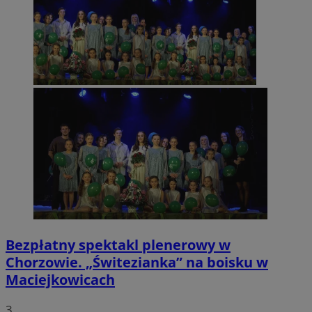
Bezpłatny spektakl plenerowy w
Chorzowie. „Świtezianka” na boisku w
Maciejkowicach
3