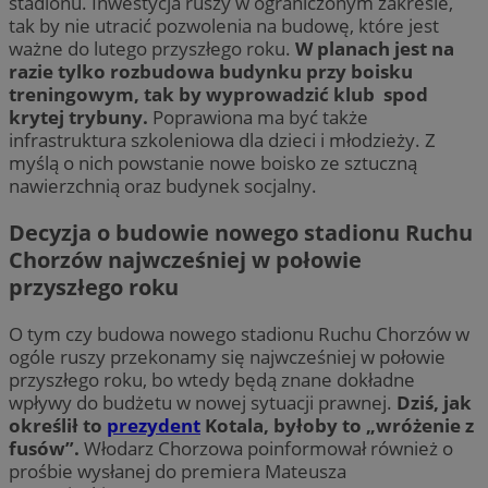
stadionu. Inwestycja ruszy w ograniczonym zakresie,
tak by nie utracić pozwolenia na budowę, które jest
ważne do lutego przyszłego roku.
W planach jest na
razie tylko rozbudowa budynku przy boisku
treningowym, tak by wyprowadzić klub spod
krytej trybuny.
Poprawiona ma być także
infrastruktura szkoleniowa dla dzieci i młodzieży. Z
myślą o nich powstanie nowe boisko ze sztuczną
nawierzchnią oraz budynek socjalny.
Decyzja o budowie nowego stadionu Ruchu
Chorzów najwcześniej w połowie
przyszłego roku
O tym czy budowa nowego stadionu Ruchu Chorzów w
ogóle ruszy przekonamy się najwcześniej w połowie
przyszłego roku, bo wtedy będą znane dokładne
wpływy do budżetu w nowej sytuacji prawnej.
Dziś, jak
określił to
prezydent
Kotala, byłoby to „wróżenie z
fusów”.
Włodarz Chorzowa poinformował również o
prośbie wysłanej do premiera Mateusza