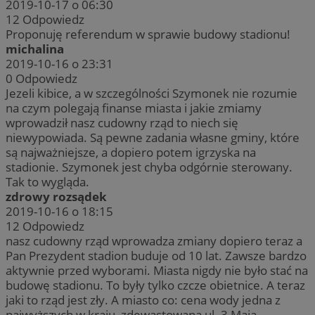
2019-10-17 o 06:30
12
Odpowiedz
Proponuję referendum w sprawie budowy stadionu!
michalina
2019-10-16 o 23:31
0
Odpowiedz
Jezeli kibice, a w szczególności Szymonek nie rozumie
na czym polegają finanse miasta i jakie zmiamy
wprowadził nasz cudowny rząd to niech się
niewypowiada. Są pewne zadania własne gminy, które
są najważniejsze, a dopiero potem igrzyska na
stadionie. Szymonek jest chyba odgórnie sterowany.
Tak to wygląda.
zdrowy rozsądek
2019-10-16 o 18:15
12
Odpowiedz
nasz cudowny rząd wprowadza zmiany dopiero teraz a
Pan Prezydent stadion buduje od 10 lat. Zawsze bardzo
aktywnie przed wyborami. Miasta nigdy nie było stać na
budowę stadionu. To były tylko czcze obietnice. A teraz
jaki to rząd jest zły. A miasto co: cena wody jedna z
najwyższych w kraju, zdewastowana ul. 3 Maja,