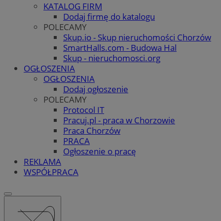
KATALOG FIRM
Dodaj firmę do katalogu
POLECAMY
Skup.io - Skup nieruchomości Chorzów
SmartHalls.com - Budowa Hal
Skup - nieruchomosci.org
OGŁOSZENIA
OGŁOSZENIA
Dodaj ogłoszenie
POLECAMY
Protocol IT
Pracuj.pl - praca w Chorzowie
Praca Chorzów
PRACA
Ogłoszenie o pracę
REKLAMA
WSPÓŁPRACA