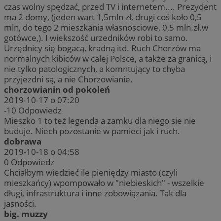
czas wolny spędzać, przed TV i internetem.... Prezydent
ma 2 domy, (jeden wart 1,5mln zł, drugi coś koło 0,5
mln, do tego 2 mieszkania własnosciowe, 0,5 mln.zł.w
gotówce,). I wiekszość urzedników robi to samo.
Urzędnicy się bogacą, kradną itd. Ruch Chorzów ma
normalnych kibiców w calej Polsce, a także za granicą, i
nie tylko patologicznych, a komntujący to chyba
przyjezdni są, a nie Chorzowianie.
chorzowianin od pokoleń
2019-10-17 o 07:20
-10
Odpowiedz
Mieszko 1 to też legenda a zamku dla niego sie nie
buduje. Niech pozostanie w pamieci jak i ruch.
dobrawa
2019-10-18 o 04:58
0
Odpowiedz
Chciałbym wiedzieć ile pieniędzy miasto (czyli
mieszkańcy) wpompowało w "niebieskich" - wszelkie
długi, infrastruktura i inne zobowiązania. Tak dla
jasności.
big. muzzy