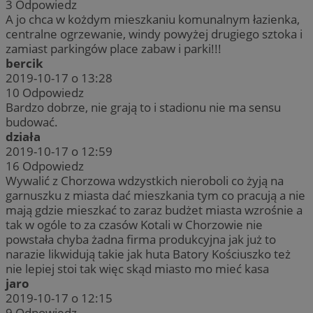
3
Odpowiedz
A jo chca w kożdym mieszkaniu komunalnym łazienka,
centralne ogrzewanie, windy powyżej drugiego sztoka i
zamiast parkingów place zabaw i parki!!!
bercik
2019-10-17 o 13:28
10
Odpowiedz
Bardzo dobrze, nie grają to i stadionu nie ma sensu
budować.
działa
2019-10-17 o 12:59
16
Odpowiedz
Wywalić z Chorzowa wdzystkich nieroboli co żyją na
garnuszku z miasta dać mieszkania tym co pracują a nie
mają gdzie mieszkać to zaraz budżet miasta wzrośnie a
tak w ogóle to za czasów Kotali w Chorzowie nie
powstała chyba żadna firma produkcyjna jak już to
narazie likwidują takie jak huta Batory Kościuszko też
nie lepiej stoi tak więc skąd miasto mo mieć kasa
jaro
2019-10-17 o 12:15
9
Odpowiedz