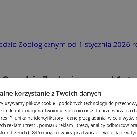
odzie Zoologicznym od 1 stycznia 2026 
Ogrodzie Zoologicznym od 1 sty
lne korzystanie z Twoich danych
rzy używamy plików cookie i podobnych technologii do przechow
ępu do informacji na Twoim urządzeniu oraz do przetwarzania 
dres IP, unikalne identyfikatory i dane przeglądania, w celu wyświ
h reklam i treści, pomiaru reklam i treści, analizy odbiorców or
tron trzecich (1845)
mogą również przetwarzać Twoje dane w tych