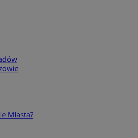
adów
rzowie
ie Miasta?