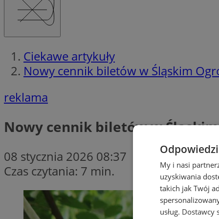
Ciekawe artykuły
Nowy cennik biletów w Śląskim Ogr
reklama
Nowy cennik biletów w Śląskim 
Odpowiedzia
08 stycznia 2026 08:37
My i nasi partne
Czas czytania: 7 min.
uzyskiwania dost
takich jak Twój a
spersonalizowanyc
usług.
Dostawcy s