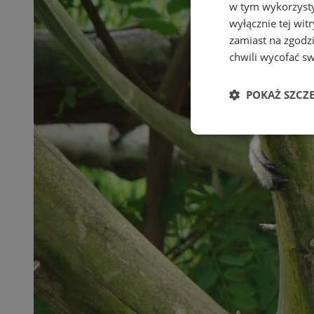
w tym wykorzysty
wyłącznie tej wi
zamiast na zgodz
chwili wycofać s
POKAŻ SZCZ
Niezbędne
Ni
Niezbędne pliki cook
zarządzanie kontem. 
Nazwa