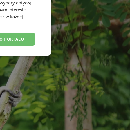
 wybory dotyczą
nym interesie
sz w każdej
DO PORTALU
esklasyfikowane
ane
owanie użytkownika i
j.