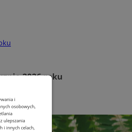
roku
cznia 2026 roku
ywania i
danych osobowych,
etlania
az ulepszania
 i innych celach,