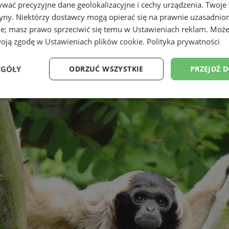
wać precyzyjne dane geolokalizacyjne i cechy urządzenia. Twoje
tryny. Niektórzy dostawcy mogą opierać się na prawnie uzasadnio
ie; masz prawo sprzeciwić się temu w
Ustawieniach reklam
. Może
woją zgodę w
Ustawieniach plików cookie
.
Polityka prywatności
EGÓŁY
ODRZUĆ WSZYSTKIE
PRZEJDŹ 
Wydajność
Targetowanie
Funkcjonalność
Ni
ezbędne
Wydajność
Targetowanie
Funkcjonalność
Niesklasyfikow
ie umożliwiają korzystanie z podstawowych funkcji strony internetowej, takich jak log
Bez niezbędnych plików cookie nie można prawidłowo korzystać ze strony internetowe
Okres
Provider
/
Domena
Opis
przechowywania