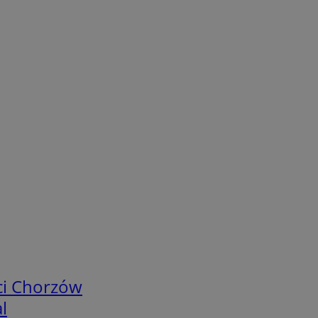
ci Chorzów
l