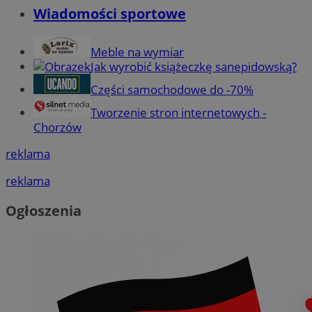
Wiadomości sportowe
Meble na wymiar
Jak wyrobić książeczkę sanepidowską?
Części samochodowe do -70%
Tworzenie stron internetowych -
Chorzów
reklama
reklama
Ogłoszenia