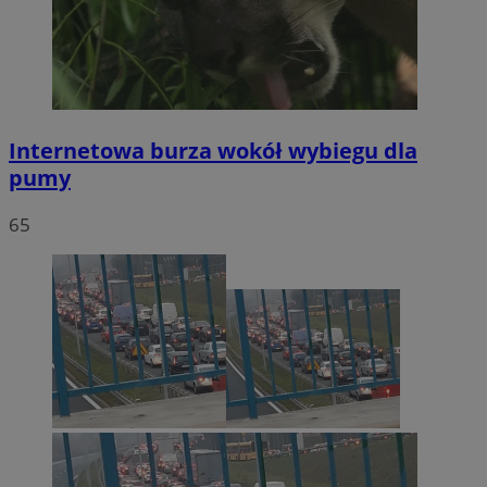
Internetowa burza wokół wybiegu dla
pumy
65