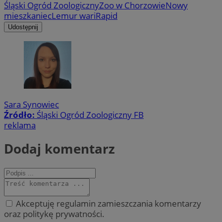
Śląski Ogród Zoologiczny
Zoo w Chorzowie
Nowy
mieszkaniec
Lemur wari
Rapid
Udostępnij
Sara Synowiec
Źródło:
Śląski Ogród Zoologiczny FB
reklama
Dodaj komentarz
Akceptuję regulamin zamieszczania komentarzy
oraz politykę prywatności.