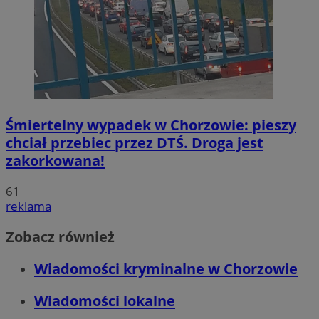
Śmiertelny wypadek w Chorzowie: pieszy
chciał przebiec przez DTŚ. Droga jest
zakorkowana!
61
reklama
Zobacz również
Wiadomości kryminalne w Chorzowie
Wiadomości lokalne