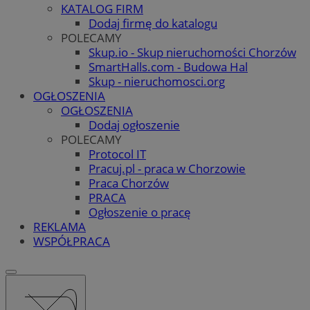
KATALOG FIRM
Dodaj firmę do katalogu
POLECAMY
Skup.io - Skup nieruchomości Chorzów
SmartHalls.com - Budowa Hal
Skup - nieruchomosci.org
OGŁOSZENIA
OGŁOSZENIA
Dodaj ogłoszenie
POLECAMY
Protocol IT
Pracuj.pl - praca w Chorzowie
Praca Chorzów
PRACA
Ogłoszenie o pracę
REKLAMA
WSPÓŁPRACA