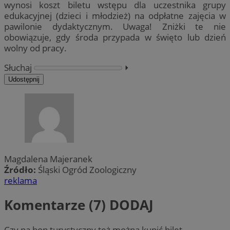
wynosi koszt biletu wstępu dla uczestnika grupy
edukacyjnej (dzieci i młodzież) na odpłatne zajęcia w
pawilonie dydaktycznym. Uwaga! Zniżki te nie
obowiązuje, gdy środa przypada w święto lub dzień
wolny od pracy.
Słuchaj
⏵︎
Udostępnij
Magdalena Majeranek
Źródło:
Śląski Ogród Zoologiczny
reklama
Komentarze (7)
DODAJ
Czy na bon turystyczny też można kupić bilet