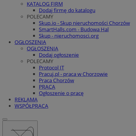
KATALOG FIRM
Dodaj firmę do katalogu
POLECAMY
Skup.io - Skup nieruchomości Chorzów
SmartHalls.com - Budowa Hal
Skup - nieruchomosci.org
OGŁOSZENIA
OGŁOSZENIA
Dodaj ogłoszenie
POLECAMY
Protocol IT
Pracuj.pl - praca w Chorzowie
Praca Chorzów
PRACA
Ogłoszenie o pracę
REKLAMA
WSPÓŁPRACA