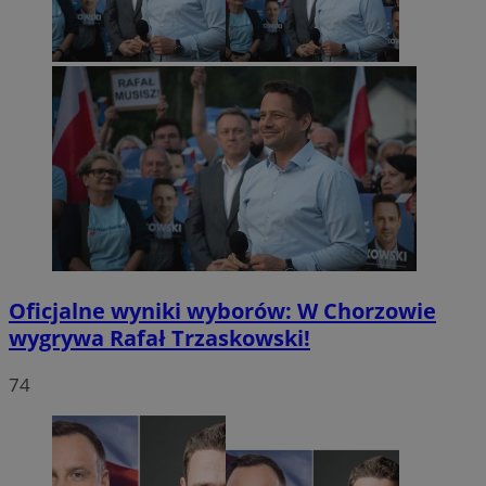
Oficjalne wyniki wyborów: W Chorzowie
wygrywa Rafał Trzaskowski!
74