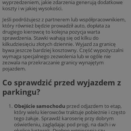
wyprzedzeniem, jakie zdarzenia generują dodatkowe
koszty i w jakiej wysokości.
Jeśli podróżujesz z partnerem lub współpracownikiem,
który również będzie prowadził auto, dopłata za
drugiego kierowcę to kolejna pozycja warta
sprawdzenia. Stawki wahają się od kilku do
kilkudziesięciu złotych dziennie. Wyjazd za granicę
bywa jeszcze bardziej kosztowny. Część wypożyczalni
wymaga specjalnego zezwolenia lub w ogóle nie
zezwala na przekraczanie granicy wynajętym
pojazdem.
Co sprawdzić przed wyjazdem z
parkingu?
Obejście samochodu
przed odjazdem to etap,
który wielu kierowców traktuje pobieżnie i często
tego żałuje. Sprawdź karoserię przy dobrym
oświetleniu, zaglądając pod progi, na dach i w
okolice lusterek. Drobne wgniecenia czy