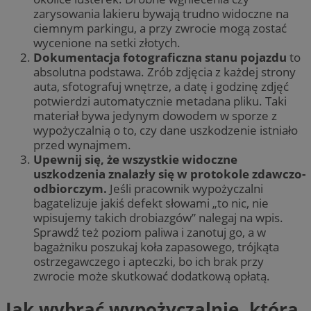
zarysowania lakieru bywają trudno widoczne na
ciemnym parkingu, a przy zwrocie mogą zostać
wycenione na setki złotych.
Dokumentacja fotograficzna stanu pojazdu
to
absolutna podstawa. Zrób zdjęcia z każdej strony
auta, sfotografuj wnętrze, a datę i godzinę zdjęć
potwierdzi automatycznie metadana pliku. Taki
materiał bywa jedynym dowodem w sporze z
wypożyczalnią o to, czy dane uszkodzenie istniało
przed wynajmem.
Upewnij się, że wszystkie widoczne
uszkodzenia znalazły się w protokole zdawczo-
odbiorczym.
Jeśli pracownik wypożyczalni
bagatelizuje jakiś defekt słowami „to nic, nie
wpisujemy takich drobiazgów” nalegaj na wpis.
Sprawdź też poziom paliwa i zanotuj go, a w
bagażniku poszukaj koła zapasowego, trójkąta
ostrzegawczego i apteczki, bo ich brak przy
zwrocie może skutkować dodatkową opłatą.
Jak wybrać wypożyczalnię, która