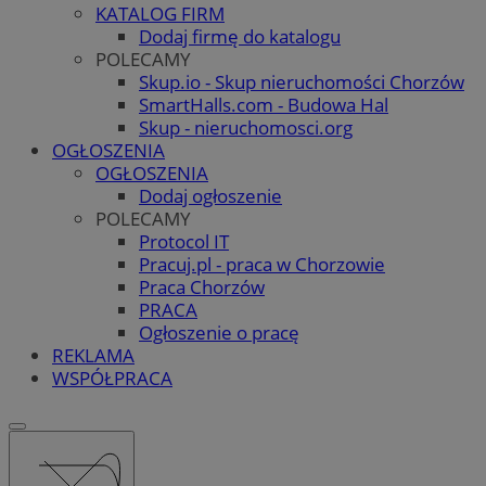
KATALOG FIRM
Dodaj firmę do katalogu
POLECAMY
Skup.io - Skup nieruchomości Chorzów
SmartHalls.com - Budowa Hal
Skup - nieruchomosci.org
OGŁOSZENIA
OGŁOSZENIA
Dodaj ogłoszenie
POLECAMY
Protocol IT
Pracuj.pl - praca w Chorzowie
Praca Chorzów
PRACA
Ogłoszenie o pracę
REKLAMA
WSPÓŁPRACA