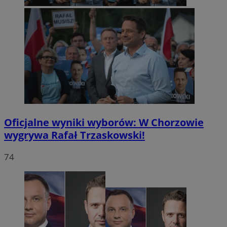
Oficjalne wyniki wyborów: W Chorzowie
wygrywa Rafał Trzaskowski!
74