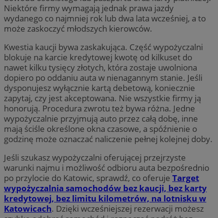
Niektóre firmy wymagają jednak prawa jazdy
wydanego co najmniej rok lub dwa lata wcześniej, a to
może zaskoczyć młodszych kierowców.
Kwestia kaucji bywa zaskakująca. Część wypożyczalni
blokuje na karcie kredytowej kwotę od kilkuset do
nawet kilku tysięcy złotych, która zostaje uwolniona
dopiero po oddaniu auta w nienagannym stanie. Jeśli
dysponujesz wyłącznie kartą debetową, koniecznie
zapytaj, czy jest akceptowana. Nie wszystkie firmy ją
honorują. Procedura zwrotu też bywa różna. Jedne
wypożyczalnie przyjmują auto przez całą dobę, inne
mają ściśle określone okna czasowe, a spóźnienie o
godzinę może oznaczać naliczenie pełnej kolejnej doby.
Jeśli szukasz wypożyczalni oferującej przejrzyste
warunki najmu i możliwość odbioru auta bezpośrednio
po przylocie do Katowic, sprawdź, co oferuje
Target
wypożyczalnia samochodów bez kaucji, bez karty
kredytowej, bez limitu kilometrów, na lotnisku w
Katowicach
. Dzięki wcześniejszej rezerwacji możesz