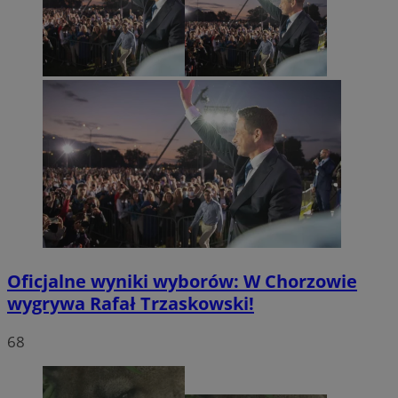
Oficjalne wyniki wyborów: W Chorzowie
wygrywa Rafał Trzaskowski!
68