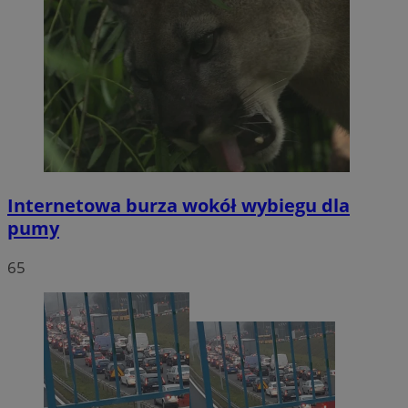
Internetowa burza wokół wybiegu dla
pumy
65