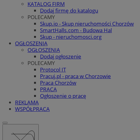
KATALOG FIRM
Dodaj firmę do katalogu
POLECAMY
Skup.io - Skup nieruchomości Chorzów
SmartHalls.com - Budowa Hal
Skup - nieruchomosci.org
OGŁOSZENIA
OGŁOSZENIA
Dodaj ogłoszenie
POLECAMY
Protocol IT
Pracuj.pl - praca w Chorzowie
Praca Chorzów
PRACA
Ogłoszenie o pracę
REKLAMA
WSPÓŁPRACA