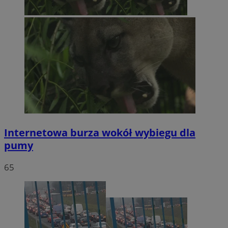
Internetowa burza wokół wybiegu dla
pumy
65