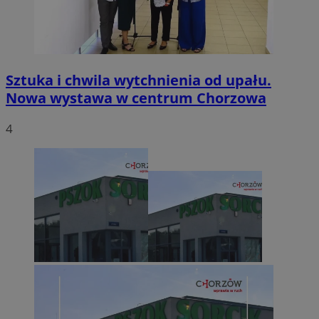
Sztuka i chwila wytchnienia od upału.
Nowa wystawa w centrum Chorzowa
4