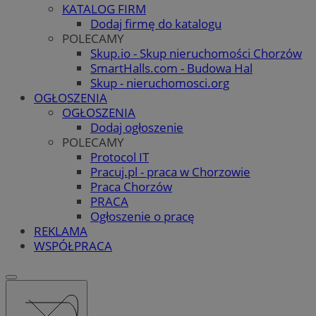
KATALOG FIRM
Dodaj firmę do katalogu
POLECAMY
Skup.io - Skup nieruchomości Chorzów
SmartHalls.com - Budowa Hal
Skup - nieruchomosci.org
OGŁOSZENIA
OGŁOSZENIA
Dodaj ogłoszenie
POLECAMY
Protocol IT
Pracuj.pl - praca w Chorzowie
Praca Chorzów
PRACA
Ogłoszenie o pracę
REKLAMA
WSPÓŁPRACA