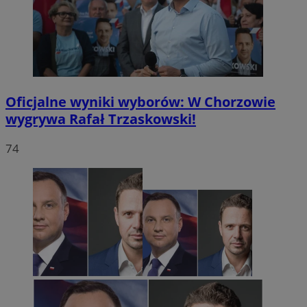
Oficjalne wyniki wyborów: W Chorzowie
wygrywa Rafał Trzaskowski!
74