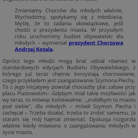
Zmieniamy Chorzów dla młodych właśnie.
Wychodzimy, spotykamy się z młodzieżą.
Myślę, że to zadania obowiązkowe, jeśli
chodzi o prezydenta miasta. W przyszłym
roku uruchomimy budżet obywatelski dla
młodych – wymieniał
prezydent Chorzowa
Andrzej Kotala
.
Oprócz tego młodzi mogą brać udział również w
standardowych edycjach Budżetu Obywatelskiego, z
którego już teraz chętnie korzystają chorzowianie,
czego przykładem jest zaangażowanie Szymona Piechy.
To z jego inicjatywy powstał chociażby plac zabaw przy
placu Piastowskim.- Gdybym miał takie możliwości jak
wy teraz, to mówiąc kolokwialnie: „zrobiłbym to miasto
pod siebie”, dla młodych – mówił Szymon Piecha i
zachęcał – Trzeba działać, trzeba to zrobić samemu. Ja
staram się mój hajmat zmieniać. Dyskusja rozgorzła
właśnie kiedy mówiono o zaangażowaniu młodych w
życie miasta.