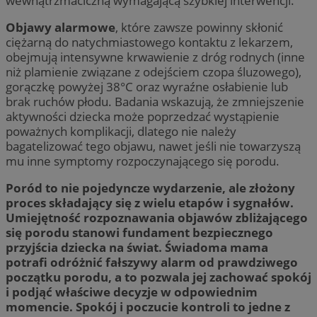
wewnątrzmaciczną wymagającą szybkiej interwencji.
Objawy alarmowe
, które zawsze powinny skłonić
ciężarną do natychmiastowego kontaktu z lekarzem,
obejmują intensywne krwawienie z dróg rodnych (inne
niż plamienie związane z odejściem czopa śluzowego),
gorączkę powyżej 38°C oraz wyraźne osłabienie lub
brak ruchów płodu. Badania wskazują, że zmniejszenie
aktywności dziecka może poprzedzać wystąpienie
poważnych komplikacji, dlatego nie należy
bagatelizować tego objawu, nawet jeśli nie towarzyszą
mu inne symptomy rozpoczynającego się porodu.
Poród to nie pojedyncze wydarzenie, ale złożony
proces składający się z wielu etapów i sygnałów.
Umiejętność rozpoznawania objawów zbliżającego
się porodu stanowi fundament bezpiecznego
przyjścia dziecka na świat. Świadoma mama
potrafi odróżnić fałszywy alarm od prawdziwego
początku porodu, a to pozwala jej zachować spokój
i podjąć właściwe decyzje w odpowiednim
momencie. Spokój i poczucie kontroli to jedne z