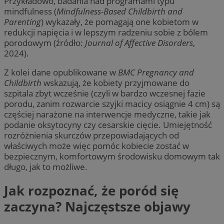
Przykładowo, badania nad programami typu
mindfulness (
Mindfulness-Based Childbirth and
Parenting
) wykazały, że pomagają one kobietom w
redukcji napięcia i w lepszym radzeniu sobie z bólem
porodowym (źródło:
Journal of Affective Disorders
,
2024).
Z kolei dane opublikowane w
BMC Pregnancy and
Childbirth
wskazują, że kobiety przyjmowane do
szpitala zbyt wcześnie (czyli w bardzo wczesnej fazie
porodu, zanim rozwarcie szyjki macicy osiągnie 4 cm) są
częściej narażone na interwencje medyczne, takie jak
podanie oksytocyny czy cesarskie cięcie. Umiejętność
rozróżnienia skurczów przepowiadających od
właściwych może więc pomóc kobiecie zostać w
bezpiecznym, komfortowym środowisku domowym tak
długo, jak to możliwe.
Jak rozpoznać, że poród się
zaczyna? Najczęstsze objawy