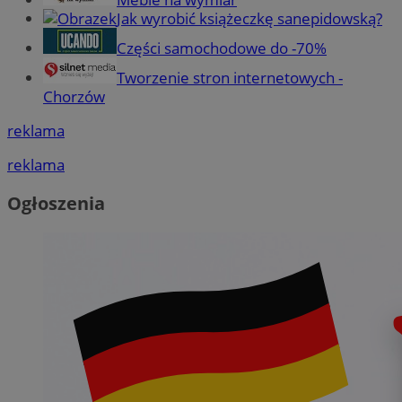
Jak wyrobić książeczkę sanepidowską?
Części samochodowe do -70%
Tworzenie stron internetowych -
Chorzów
reklama
reklama
Ogłoszenia