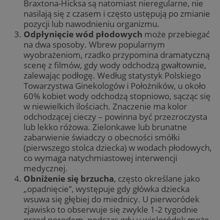
Braxtona-Hicksa są natomiast nieregularne, nie
nasilają się z czasem i często ustępują po zmianie
pozycji lub nawodnieniu organizmu.
Odpłynięcie wód płodowych
może przebiegać
na dwa sposoby. Wbrew popularnym
wyobrażeniom, rzadko przypomina dramatyczną
scenę z filmów, gdy wody odchodzą gwałtownie,
zalewając podłogę. Według statystyk Polskiego
Towarzystwa Ginekologów i Położników, u około
60% kobiet wody odchodzą stopniowo, sącząc się
w niewielkich ilościach. Znaczenie ma kolor
odchodzącej cieczy – powinna być przezroczysta
lub lekko różowa. Zielonkawe lub brunatne
zabarwienie świadczy o obecności smółki
(pierwszego stolca dziecka) w wodach płodowych,
co wymaga natychmiastowej interwencji
medycznej.
Obniżenie się brzucha
, często określane jako
„opadnięcie”, występuje gdy główka dziecka
wsuwa się głębiej do miednicy. U pierworódek
zjawisko to obserwuje się zwykle 1-2 tygodnie
przed porodem, podczas gdy u wieloródek może