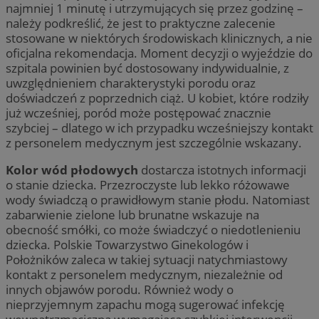
najmniej 1 minutę i utrzymujących się przez godzinę –
należy podkreślić, że jest to praktyczne zalecenie
stosowane w niektórych środowiskach klinicznych, a nie
oficjalna rekomendacja. Moment decyzji o wyjeździe do
szpitala powinien być dostosowany indywidualnie, z
uwzględnieniem charakterystyki porodu oraz
doświadczeń z poprzednich ciąż. U kobiet, które rodziły
już wcześniej, poród może postępować znacznie
szybciej – dlatego w ich przypadku wcześniejszy kontakt
z personelem medycznym jest szczególnie wskazany.
Kolor wód płodowych
dostarcza istotnych informacji
o stanie dziecka. Przezroczyste lub lekko różowawe
wody świadczą o prawidłowym stanie płodu. Natomiast
zabarwienie zielone lub brunatne wskazuje na
obecność smółki, co może świadczyć o niedotlenieniu
dziecka. Polskie Towarzystwo Ginekologów i
Położników zaleca w takiej sytuacji natychmiastowy
kontakt z personelem medycznym, niezależnie od
innych objawów porodu. Również wody o
nieprzyjemnym zapachu mogą sugerować infekcję