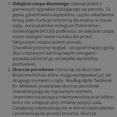
Odejście czopa śluzowego
stanowi jeden z
pierwszych sygnałów zbliżającego się porodu. Ta
gęsta, galaretowata wydzielina, często zabarwiona
krwią, pełni funkcję ochronną dla macicy w czasie
ciąży. Amerykańskie Kolegium Położników i
Ginekologów (ACOG) podkreśla, że odejście czopa
może nastąpić nawet na kilka dni przed
faktycznym rozpoczęciem porodu.
Charakterystyczny wygląd – przypominający gęsty
śluz z różowymi lub brązowymi smugami –
pozwala odróżnić go od zwykłej wydzieliny
pochwowej.
Skurcze porodowe
różnią się od skurczów
Braxtona-Hicksa, które mogą występować już od
drugiego trymestru ciąży. Według
Myles Textbook
for Midwives
, prawdziwe skurcze porodowe
charakteryzują się regularnym rytmem,
stopniowo narastającą intensywnością oraz bólem,
który nie ustępuje przy zmianie pozycji ciała.
Zazwyczaj rozpoczynają się w dolnej części pleców
i promieniują do przodu brzucha. Skurcze