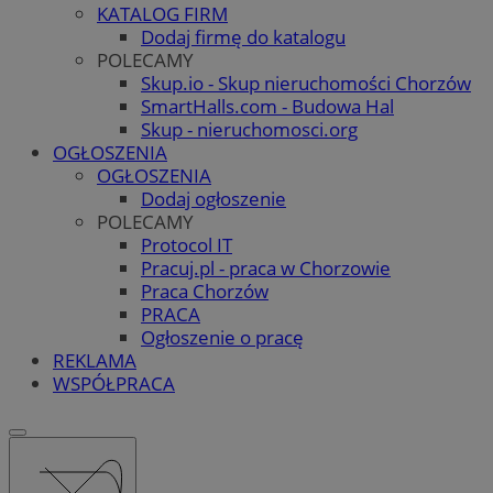
KATALOG FIRM
Dodaj firmę do katalogu
POLECAMY
Skup.io - Skup nieruchomości Chorzów
SmartHalls.com - Budowa Hal
Skup - nieruchomosci.org
OGŁOSZENIA
OGŁOSZENIA
Dodaj ogłoszenie
POLECAMY
Protocol IT
Pracuj.pl - praca w Chorzowie
Praca Chorzów
PRACA
Ogłoszenie o pracę
REKLAMA
WSPÓŁPRACA