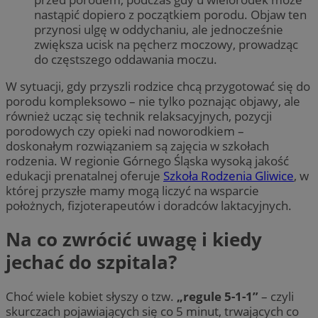
nastąpić dopiero z początkiem porodu. Objaw ten
przynosi ulgę w oddychaniu, ale jednocześnie
zwiększa ucisk na pęcherz moczowy, prowadząc
do częstszego oddawania moczu.
W sytuacji, gdy przyszli rodzice chcą przygotować się do
porodu kompleksowo – nie tylko poznając objawy, ale
również ucząc się technik relaksacyjnych, pozycji
porodowych czy opieki nad noworodkiem –
doskonałym rozwiązaniem są zajęcia w szkołach
rodzenia. W regionie Górnego Śląska wysoką jakość
edukacji prenatalnej oferuje
Szkoła Rodzenia Gliwice
, w
której przyszłe mamy mogą liczyć na wsparcie
położnych, fizjoterapeutów i doradców laktacyjnych.
Na co zwrócić uwagę i kiedy
jechać do szpitala?
Choć wiele kobiet słyszy o tzw.
„regule 5-1-1”
– czyli
skurczach pojawiających się co 5 minut, trwających co