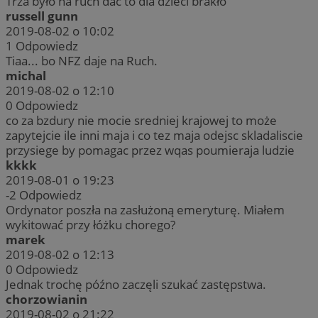
Trza było na ruch dać to dla dzieci brakło
russell gunn
2019-08-02 o 10:02
1
Odpowiedz
Tiaa... bo NFZ daje na Ruch.
michal
2019-08-02 o 12:10
0
Odpowiedz
co za bzdury nie mocie sredniej krajowej to może
zapytejcie ile inni maja i co tez maja odejsc skladaliscie
przysiege by pomagac przez wqas poumieraja ludzie
kkkk
2019-08-01 o 19:23
-2
Odpowiedz
Ordynator poszła na zasłużoną emeryturę. Miałem
wykitować przy łóżku chorego?
marek
2019-08-02 o 12:13
0
Odpowiedz
Jednak trochę późno zaczęli szukać zastępstwa.
chorzowianin
2019-08-02 o 21:22