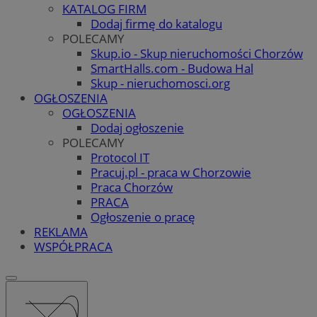
KATALOG FIRM
Dodaj firmę do katalogu
POLECAMY
Skup.io - Skup nieruchomości Chorzów
SmartHalls.com - Budowa Hal
Skup - nieruchomosci.org
OGŁOSZENIA
OGŁOSZENIA
Dodaj ogłoszenie
POLECAMY
Protocol IT
Pracuj.pl - praca w Chorzowie
Praca Chorzów
PRACA
Ogłoszenie o pracę
REKLAMA
WSPÓŁPRACA