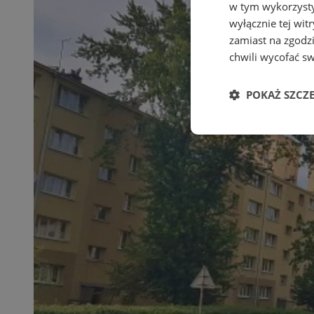
w tym wykorzysty
wyłącznie tej wi
zamiast na zgodz
chwili wycofać s
POKAŻ SZCZ
Niezbędne
Ni
Niezbędne pliki cook
zarządzanie kontem. 
Nazwa