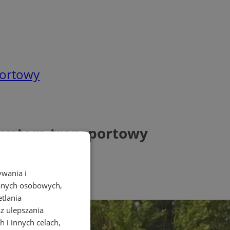
portowy
y system transportowy
ywania i
danych osobowych,
etlania
az ulepszania
 i innych celach,