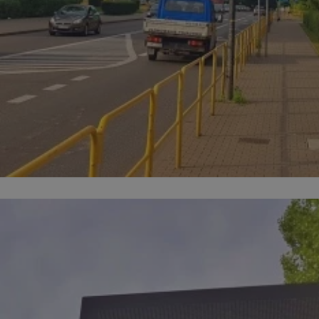
mojchorzow.pl
1 rok
Ten plik cookie przechowuje id
mojchorzow.pl
1 rok
Ten plik cookie przechowuje id
mojchorzow.pl
1 rok
Ten plik cookie przechowuje id
nt
4 tygodnie 2 dni
Ten plik cookie jest używany p
CookieScript
Script.com do zapamiętywania 
mojchorzow.pl
dotyczących zgody użytkownika
Jest to konieczne, aby baner c
Script.com działał poprawnie.
29 minut 53
Ten plik cookie służy do rozróż
Cloudflare Inc.
sekundy
botów. Jest to korzystne dla s
.temu.com
ponieważ umożliwia tworzeni
na temat korzystania z jej wit
METADATA
5 miesięcy 4
Ten plik cookie przechowuje i
YouTube
tygodnie
użytkownika oraz jego prefere
.youtube.com
prywatności podczas korzystan
Rejestruje wybory dotyczące p
Google Privacy Policy
i ustawień zgody, zapewniając 
w kolejnych wizytach. Dzięki 
musi ponownie konfigurować s
co zwiększa wygodę i zgodność
ochrony danych.
Sesja
Rejestruje, który klaster serw
NGINX Inc.
gościa. Jest to używane w kont
bh.contextweb.com
równoważenia obciążenia w ce
doświadczenia użytkownika.