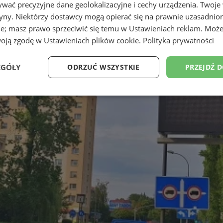
wać precyzyjne dane geolokalizacyjne i cechy urządzenia. Twoje
tryny. Niektórzy dostawcy mogą opierać się na prawnie uzasadnio
ie; masz prawo sprzeciwić się temu w
Ustawieniach reklam
. Może
woją zgodę w
Ustawieniach plików cookie
.
Polityka prywatności
EGÓŁY
ODRZUĆ WSZYSTKIE
PRZEJDŹ 
Wydajność
Targetowanie
Funkcjonalność
Ni
ezbędne
Wydajność
Targetowanie
Funkcjonalność
Niesklasyfikow
ie umożliwiają korzystanie z podstawowych funkcji strony internetowej, takich jak log
Bez niezbędnych plików cookie nie można prawidłowo korzystać ze strony internetowe
Okres
Provider
/
Domena
Opis
przechowywania