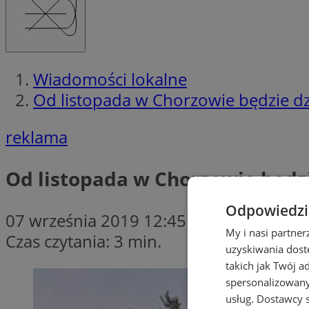
Wiadomości lokalne
Od listopada w Chorzowie będzie dzi
reklama
Od listopada w Chorzowie będzie
Odpowiedzia
07 września 2019 12:45
My i nasi partne
Czas czytania: 3 min.
uzyskiwania dost
takich jak Twój a
spersonalizowanyc
usług.
Dostawcy s