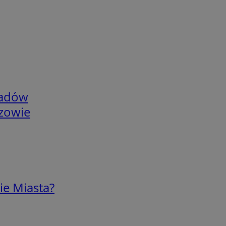
adów
rzowie
ie Miasta?