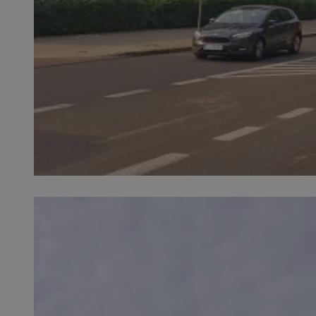
QeSessID
MvSessID
SessID
CookieScriptConse
__cf_bm
VISITOR_PRIVACY_
INGRESSCOOKIE