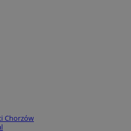
ci Chorzów
l