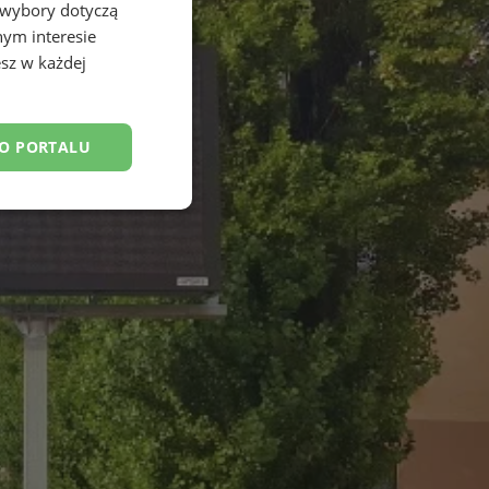
 wybory dotyczą
nym interesie
sz w każdej
DO PORTALU
esklasyfikowane
ane
owanie użytkownika i
j.