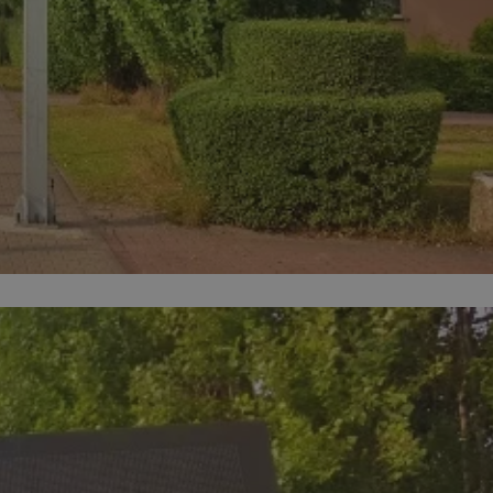
entyfikator sesji.
entyfikator sesji.
entyfikator sesji.
rzez usługę Cookie-
preferencji
 na pliki cookie.
ookie Cookie-
niania ludzi i
trony internetowej,
e ważnych raportów
ryny internetowej.
nformacje o zgodzie
ncjach dotyczących
ia z witryny.
olityki prywatności
ich przestrzeganie
temu użytkownik nie
woich preferencji,
 z regulacjami
erów obsługuje
ekście
lu optymalizacji