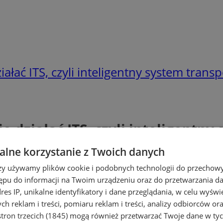
ałać ITS, czyli inteligentny system trans
 działać ITS, czyli inteligentn
lne korzystanie z Twoich danych
rzy używamy plików cookie i podobnych technologii do przechow
ępu do informacji na Twoim urządzeniu oraz do przetwarzania 
dres IP, unikalne identyfikatory i dane przeglądania, w celu wyświ
h reklam i treści, pomiaru reklam i treści, analizy odbiorców or
tron trzecich (1845)
mogą również przetwarzać Twoje dane w tych