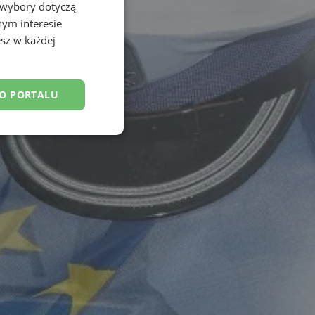
 wybory dotyczą
nym interesie
sz w każdej
DO PORTALU
esklasyfikowane
ane
owanie użytkownika i
j.