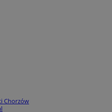
ci Chorzów
l