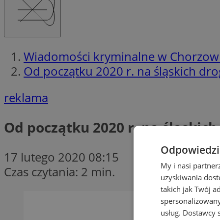
Wiadomości kryminalne w Chorzow
Od początku 2020 r. na śląskich drog
reklama
Od początku 2020 r. na śląskich 
Odpowiedzia
17 lutego 2020 08:15
My i nasi partne
Czas czytania: 2 min.
uzyskiwania dost
takich jak Twój a
spersonalizowanyc
usług.
Dostawcy s