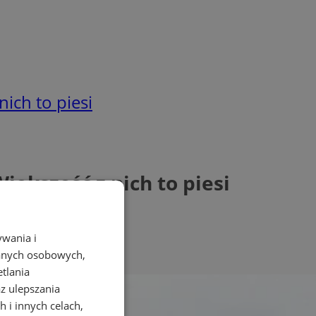
ich to piesi
iększość z nich to piesi
ywania i
danych osobowych,
etlania
az ulepszania
 i innych celach,