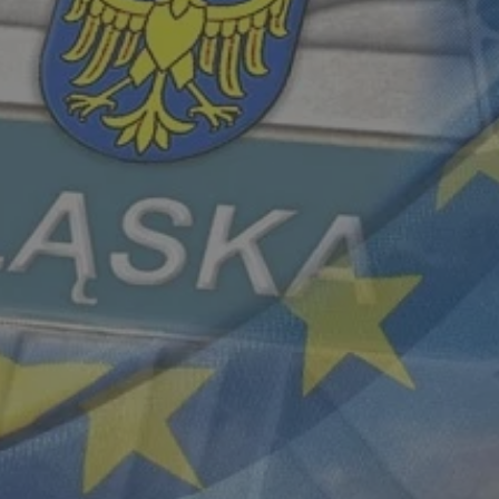
mojchorzow.pl
1 rok
Ten plik cookie przechowuje id
mojchorzow.pl
1 rok
Ten plik cookie przechowuje id
mojchorzow.pl
1 rok
Ten plik cookie przechowuje id
nt
4 tygodnie 2 dni
Ten plik cookie jest używany p
CookieScript
Script.com do zapamiętywania 
mojchorzow.pl
dotyczących zgody użytkownika
Jest to konieczne, aby baner c
Script.com działał poprawnie.
29 minut 53
Ten plik cookie służy do rozróż
Cloudflare Inc.
sekundy
botów. Jest to korzystne dla s
.temu.com
ponieważ umożliwia tworzeni
na temat korzystania z jej wit
METADATA
5 miesięcy 4
Ten plik cookie przechowuje i
YouTube
tygodnie
użytkownika oraz jego prefere
.youtube.com
prywatności podczas korzystan
Rejestruje wybory dotyczące p
Google Privacy Policy
i ustawień zgody, zapewniając 
w kolejnych wizytach. Dzięki 
musi ponownie konfigurować s
co zwiększa wygodę i zgodność
ochrony danych.
Sesja
Rejestruje, który klaster serw
NGINX Inc.
gościa. Jest to używane w kont
bh.contextweb.com
równoważenia obciążenia w ce
doświadczenia użytkownika.