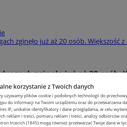
ie
ach zginęło już aż 20 osób. Większość z n
drogach zginęło już aż 20 osób. W
lne korzystanie z Twoich danych
rzy używamy plików cookie i podobnych technologii do przechow
ępu do informacji na Twoim urządzeniu oraz do przetwarzania 
dres IP, unikalne identyfikatory i dane przeglądania, w celu wyświ
h reklam i treści, pomiaru reklam i treści, analizy odbiorców or
tron trzecich (1845)
mogą również przetwarzać Twoje dane w tych