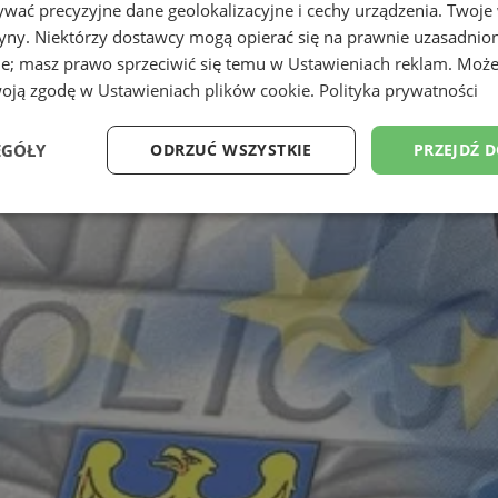
wać precyzyjne dane geolokalizacyjne i cechy urządzenia. Twoje
tryny. Niektórzy dostawcy mogą opierać się na prawnie uzasadnio
ie; masz prawo sprzeciwić się temu w
Ustawieniach reklam
. Może
woją zgodę w
Ustawieniach plików cookie
.
Polityka prywatności
EGÓŁY
ODRZUĆ WSZYSTKIE
PRZEJDŹ 
Wydajność
Targetowanie
Funkcjonalność
Ni
ezbędne
Wydajność
Targetowanie
Funkcjonalność
Niesklasyfikow
ie umożliwiają korzystanie z podstawowych funkcji strony internetowej, takich jak log
Bez niezbędnych plików cookie nie można prawidłowo korzystać ze strony internetowe
Okres
Provider
/
Domena
Opis
przechowywania