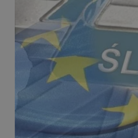
QeSessID
MvSessID
SessID
CookieScriptConse
__cf_bm
VISITOR_PRIVACY_
INGRESSCOOKIE