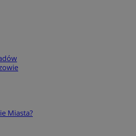
adów
rzowie
ie Miasta?