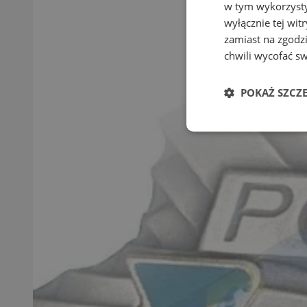
w tym wykorzysty
wyłącznie tej wi
zamiast na zgodz
chwili wycofać s
POKAŻ SZCZ
Niezbędne
Ni
Niezbędne pliki cook
zarządzanie kontem. 
Nazwa