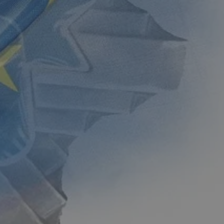
entyfikator sesji.
entyfikator sesji.
entyfikator sesji.
rzez usługę Cookie-
preferencji
 na pliki cookie.
ookie Cookie-
niania ludzi i
trony internetowej,
e ważnych raportów
ryny internetowej.
nformacje o zgodzie
ncjach dotyczących
ia z witryny.
olityki prywatności
ich przestrzeganie
temu użytkownik nie
woich preferencji,
 z regulacjami
erów obsługuje
ekście
lu optymalizacji