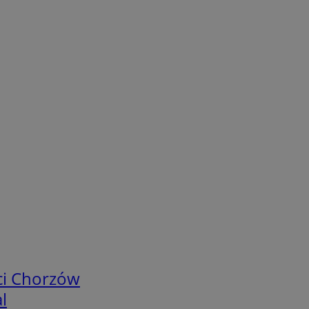
ci Chorzów
l