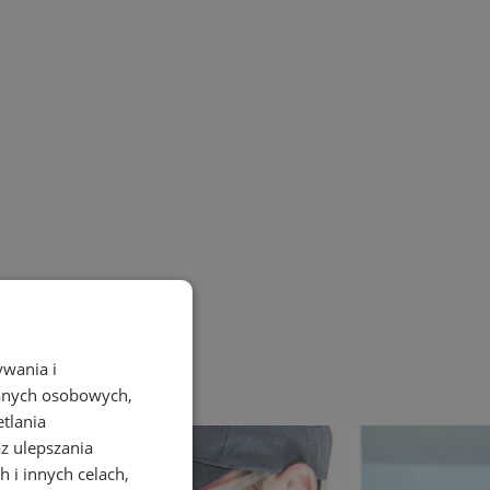
ywania i
danych osobowych,
etlania
az ulepszania
 i innych celach,