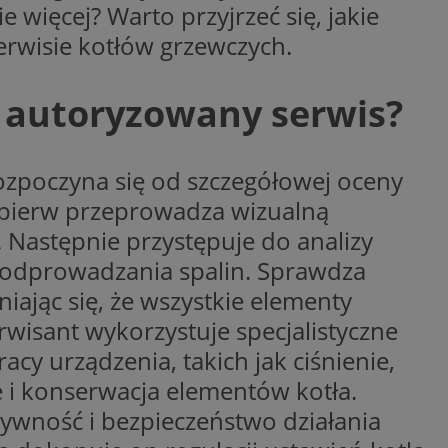
 więcej? Warto przyjrzeć się, jakie
y gościa na
serwisie kotłów grzewczych.
nych celów
 autoryzowany serwis?
wywania
Opis
ozpoczyna się od szczegółowej oceny
aportowania na
etowej dla
iaru wysiłków
pierw przeprowadza wizualną
madzić dane, takie
wników z reklamami
nę internetową lub
 Następnie przystępuje do analizy
rakcji
m odprowadzania spalin. Sprawdza
ubleClick for
ernetowej w celu
wyświetlanie reklam
jonalności strony
iając się, że wszystkie elementy
ć.
rwisant wykorzystuje specjalistyczne
rażaniem funkcji i
aniem Microsoft
trolować, które
wywania informacji
wyświetlane
y urządzenia, takich jak ciśnienie,
ów stron w jedną
ń etapowych,
anego użytkownika
e i konserwacja elementów kotła.
aniem Microsoft
ywność i bezpieczeństwo działania
wywania informacji
służący do
ów stron w jedną
towej za