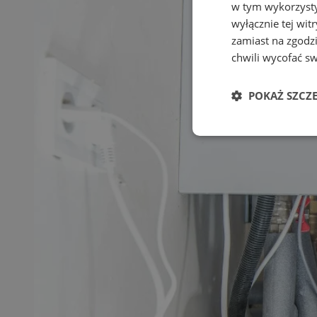
w tym wykorzysty
wyłącznie tej wi
zamiast na zgodz
chwili wycofać s
POKAŻ SZCZ
Niezbędne
Ni
Niezbędne pliki cook
zarządzanie kontem. 
Nazwa