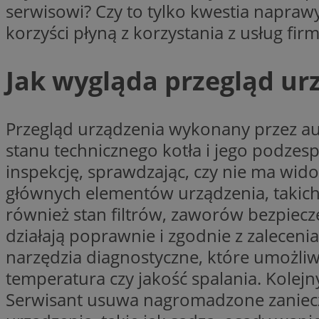
serwisowi? Czy to tylko kwestia naprawy
li_gc
korzyści płyną z korzystania z usług fir
Jak wygląda przegląd u
Nazwa
Nazwa
openstat_umr82x3
Nazwa
Przegląd urządzenia wykonany przez au
openstat_gid
VP
pb_rtb_ev_part
openstat_pbi939ar
stanu technicznego kotła i jego podzes
openstat_khpu8s
inspekcję, sprawdzając, czy nie ma wid
openstat_iy2unm5p
_clck
głównych elementów urządzenia, takich
__gads
incap_ses_1688_32
również stan filtrów, zaworów bezpiecze
openstat_wj089dcr
działają poprawnie i zgodnie z zaleceni
__Secure-
_clsk
ROLLOUT_TOKEN
visid_incap_322052
narzędzia diagnostyczne, które umożliw
temperatura czy jakość spalania. Kolej
_clsk
Serwisant usuwa nagromadzone zanieczy
bcookie