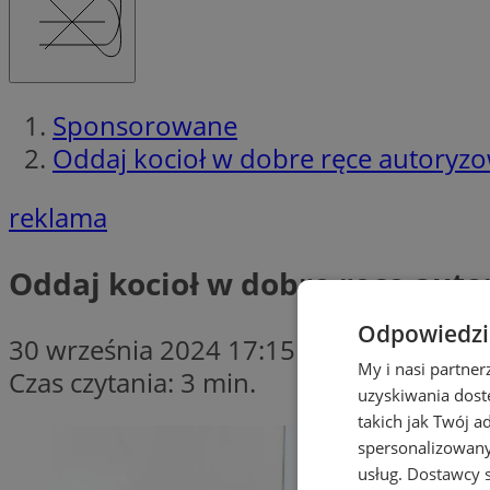
Sponsorowane
Oddaj kocioł w dobre ręce autoryz
reklama
Oddaj kocioł w dobre ręce aut
Odpowiedzia
30 września 2024 17:15
My i nasi partne
Czas czytania: 3 min.
uzyskiwania dost
takich jak Twój a
spersonalizowanyc
usług.
Dostawcy s