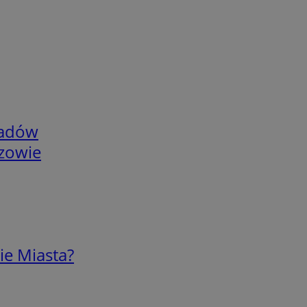
adów
rzowie
ie Miasta?