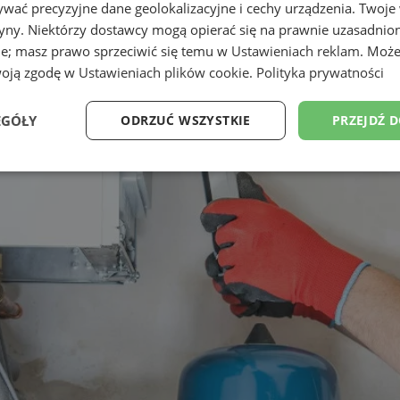
wać precyzyjne dane geolokalizacyjne i cechy urządzenia. Twoje
tryny. Niektórzy dostawcy mogą opierać się na prawnie uzasadnio
ie; masz prawo sprzeciwić się temu w
Ustawieniach reklam
. Może
woją zgodę w
Ustawieniach plików cookie
.
Polityka prywatności
EGÓŁY
ODRZUĆ WSZYSTKIE
PRZEJDŹ 
Wydajność
Targetowanie
Funkcjonalność
Ni
ezbędne
Wydajność
Targetowanie
Funkcjonalność
Niesklasyfikow
ie umożliwiają korzystanie z podstawowych funkcji strony internetowej, takich jak log
Bez niezbędnych plików cookie nie można prawidłowo korzystać ze strony internetowe
Okres
Provider
/
Domena
Opis
przechowywania