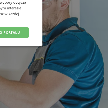
 wybory dotyczą
nym interesie
sz w każdej
DO PORTALU
esklasyfikowane
ane
owanie użytkownika i
j.