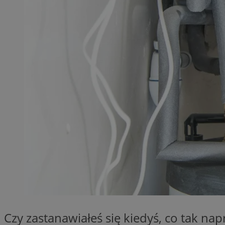
QeSessID
MvSessID
SessID
CookieScriptConse
__cf_bm
VISITOR_PRIVACY_
INGRESSCOOKIE
Czy zastanawiałeś się kiedyś, co tak n