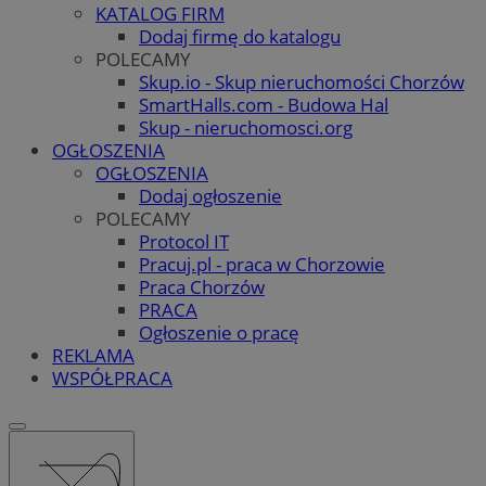
KATALOG FIRM
Dodaj firmę do katalogu
POLECAMY
Skup.io - Skup nieruchomości Chorzów
SmartHalls.com - Budowa Hal
Skup - nieruchomosci.org
OGŁOSZENIA
OGŁOSZENIA
Dodaj ogłoszenie
POLECAMY
Protocol IT
Pracuj.pl - praca w Chorzowie
Praca Chorzów
PRACA
Ogłoszenie o pracę
REKLAMA
WSPÓŁPRACA