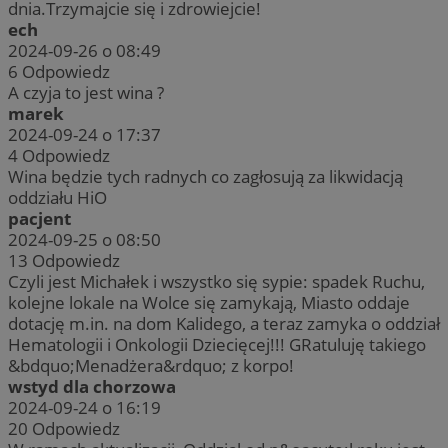
dnia.Trzymajcie się i zdrowiejcie!
ech
2024-09-26 o 08:49
6
Odpowiedz
A czyja to jest wina ?
marek
2024-09-24 o 17:37
4
Odpowiedz
Wina będzie tych radnych co zagłosują za likwidacją
oddziału HiO
pacjent
2024-09-25 o 08:50
13
Odpowiedz
Czyli jest Michałek i wszystko się sypie: spadek Ruchu,
kolejne lokale na Wolce się zamykają, Miasto oddaje
dotację m.in. na dom Kalidego, a teraz zamyka o oddział
Hematologii i Onkologii Dziecięcej!!! GRatuluję takiego
&bdquo;Menadżera&rdquo; z korpo!
wstyd dla chorzowa
2024-09-24 o 16:19
20
Odpowiedz