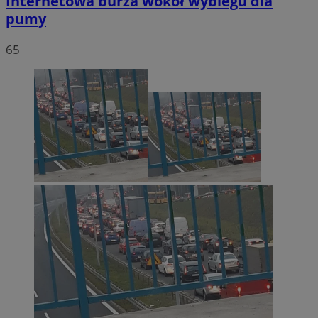
Internetowa burza wokół wybiegu dla
pumy
65