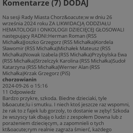
Komentarze (7)
DODAJ
Na sesji Rady Miasta Chorz&oacute;w w dniu 26
września 2024 roku ZA LIKWIDACJĄ ODDZIAŁU
HEMATOLOGII I ONKOLOGII DZIECIĘCEJ GŁOSOWALI
następujący RADNI:Herman Roman (RSS
Michałka)Joszko Grzegorz (RSS Michałka)Kordela
Sławomir (RSS Michałka)Michałek Mateusz (RSS
Michałka)Nowak Izabela (RSS Michałka)Przybylska Ewa
(RSS Michałka)Strzelczyk Karolina (RSS Michałka)Sudoł
Katarzyna (RSS Michałka)Werner Alan (RSS
Michałka)Krzak Grzegorz (PiS)
chorzowianin
2024-09-26 o 15:16
11
Odpowiedz
Bardzo przykre, szkoda. Biedne dzieciaki, tyle
b&oacute;lu i smutku. I niech ktoś jeszcze raz wspomni,
że rak to z fajek lub gorzoly, to dostanie w zęby! Szkoda
że wszyscy tak dbają o ludzi z zespołem Downa lub z
porażeniem dziecięcym, a zapomnieli o tych
kt&oacute;rym realnie zagraża śmierć, każdego