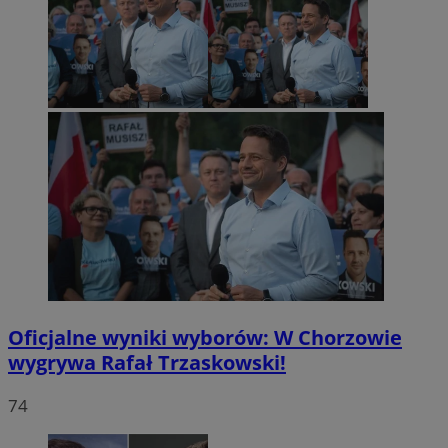
Oficjalne wyniki wyborów: W Chorzowie
wygrywa Rafał Trzaskowski!
74