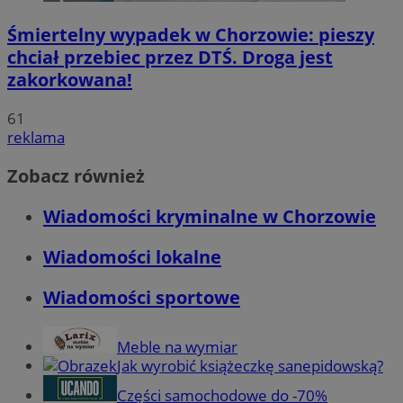
Śmiertelny wypadek w Chorzowie: pieszy
chciał przebiec przez DTŚ. Droga jest
zakorkowana!
61
reklama
Zobacz również
Wiadomości kryminalne w Chorzowie
Wiadomości lokalne
Wiadomości sportowe
Meble na wymiar
Jak wyrobić książeczkę sanepidowską?
Części samochodowe do -70%