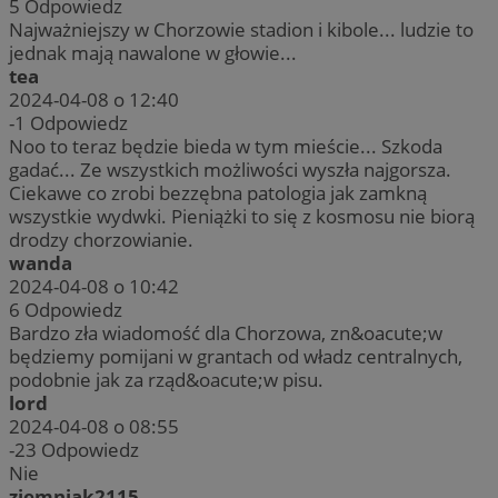
5
Odpowiedz
Najważniejszy w Chorzowie stadion i kibole... ludzie to
jednak mają nawalone w głowie...
tea
2024-04-08 o 12:40
-1
Odpowiedz
Noo to teraz będzie bieda w tym mieście... Szkoda
gadać... Ze wszystkich możliwości wyszła najgorsza.
Ciekawe co zrobi bezzębna patologia jak zamkną
wszystkie wydwki. Pieniążki to się z kosmosu nie biorą
drodzy chorzowianie.
wanda
2024-04-08 o 10:42
6
Odpowiedz
Bardzo zła wiadomość dla Chorzowa, zn&oacute;w
będziemy pomijani w grantach od władz centralnych,
podobnie jak za rząd&oacute;w pisu.
lord
2024-04-08 o 08:55
-23
Odpowiedz
Nie
ziemniak2115