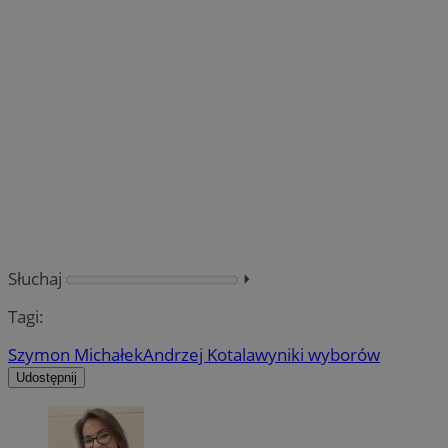
Słuchaj
⏵︎
Tagi:
Szymon Michałek
Andrzej Kotala
wyniki wyborów
Udostępnij