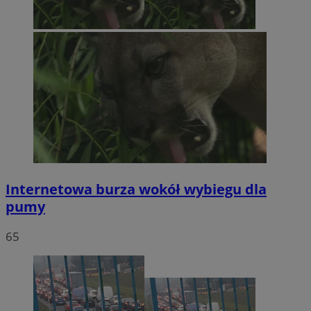
Internetowa burza wokół wybiegu dla
pumy
65