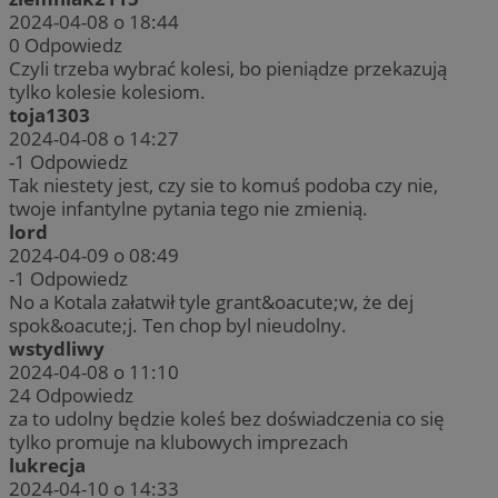
2024-04-08 o 18:44
0
Odpowiedz
Czyli trzeba wybrać kolesi, bo pieniądze przekazują
tylko kolesie kolesiom.
toja1303
2024-04-08 o 14:27
-1
Odpowiedz
Tak niestety jest, czy sie to komuś podoba czy nie,
twoje infantylne pytania tego nie zmienią.
lord
2024-04-09 o 08:49
-1
Odpowiedz
No a Kotala załatwił tyle grant&oacute;w, że dej
spok&oacute;j. Ten chop byl nieudolny.
wstydliwy
2024-04-08 o 11:10
24
Odpowiedz
za to udolny będzie koleś bez doświadczenia co się
tylko promuje na klubowych imprezach
lukrecja
2024-04-10 o 14:33