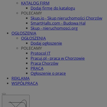
KATALOG FIRM
Dodaj firmę do katalogu
POLECAMY
Skup.io - Skup nieruchomości Chorzów
SmartHalls.com - Budowa Hal
Skup - nieruchomosci.org
OGŁOSZENIA
OGŁOSZENIA
Dodaj ogłoszenie
POLECAMY
Protocol IT
Pracuj.pl - praca w Chorzowie
Praca Chorzów
PRACA
Ogłoszenie o pracę
REKLAMA
WSPÓŁPRACA