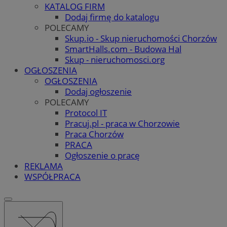
KATALOG FIRM
Dodaj firmę do katalogu
POLECAMY
Skup.io - Skup nieruchomości Chorzów
SmartHalls.com - Budowa Hal
Skup - nieruchomosci.org
OGŁOSZENIA
OGŁOSZENIA
Dodaj ogłoszenie
POLECAMY
Protocol IT
Pracuj.pl - praca w Chorzowie
Praca Chorzów
PRACA
Ogłoszenie o pracę
REKLAMA
WSPÓŁPRACA