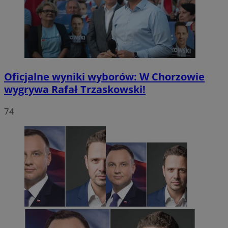
Oficjalne wyniki wyborów: W Chorzowie
wygrywa Rafał Trzaskowski!
74