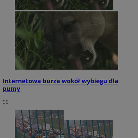
Internetowa burza wokół wybiegu dla
pumy
65