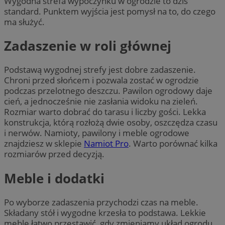
Wygodna strefa wypoczynku w ogrodzie to dziś
standard. Punktem wyjścia jest pomysł na to, do czego
ma służyć.
Zadaszenie w roli głównej
Podstawą wygodnej strefy jest dobre zadaszenie.
Chroni przed słońcem i pozwala zostać w ogrodzie
podczas przelotnego deszczu. Pawilon ogrodowy daje
cień, a jednocześnie nie zasłania widoku na zieleń.
Rozmiar warto dobrać do tarasu i liczby gości. Lekka
konstrukcja, którą rozłożą dwie osoby, oszczędza czasu
i nerwów. Namioty, pawilony i meble ogrodowe
znajdziesz w sklepie
Namiot Pro
. Warto porównać kilka
rozmiarów przed decyzją.
Meble i dodatki
Po wyborze zadaszenia przychodzi czas na meble.
Składany stół i wygodne krzesła to podstawa. Lekkie
meble łatwo przestawić, gdy zmieniamy układ ogrodu.