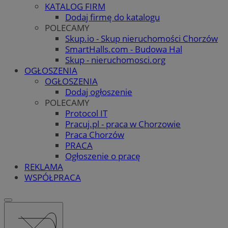
KATALOG FIRM
Dodaj firmę do katalogu
POLECAMY
Skup.io - Skup nieruchomości Chorzów
SmartHalls.com - Budowa Hal
Skup - nieruchomosci.org
OGŁOSZENIA
OGŁOSZENIA
Dodaj ogłoszenie
POLECAMY
Protocol IT
Pracuj.pl - praca w Chorzowie
Praca Chorzów
PRACA
Ogłoszenie o pracę
REKLAMA
WSPÓŁPRACA