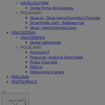
KATALOG FIRM
Dodaj firmę do katalogu
POLECAMY
Skup.io - Skup nieruchomości Chorzów
SmartHalls.com - Budowa Hal
Skup - nieruchomosci.org
OGŁOSZENIA
OGŁOSZENIA
Dodaj ogłoszenie
POLECAMY
Protocol IT
Pracuj.pl - praca w Chorzowie
Praca Chorzów
PRACA
Ogłoszenie o pracę
REKLAMA
WSPÓŁPRACA