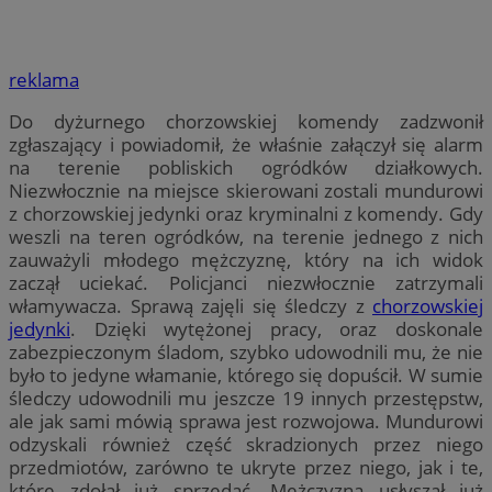
reklama
Do dyżurnego chorzowskiej komendy zadzwonił
zgłaszający i powiadomił, że właśnie załączył się alarm
na terenie pobliskich ogródków działkowych.
Niezwłocznie na miejsce skierowani zostali mundurowi
z chorzowskiej jedynki oraz kryminalni z komendy. Gdy
weszli na teren ogródków, na terenie jednego z nich
zauważyli młodego mężczyznę, który na ich widok
zaczął uciekać. Policjanci niezwłocznie zatrzymali
włamywacza. Sprawą zajęli się śledczy z
chorzowskiej
jedynki
. Dzięki wytężonej pracy, oraz doskonale
zabezpieczonym śladom, szybko udowodnili mu, że nie
było to jedyne włamanie, którego się dopuścił. W sumie
śledczy udowodnili mu jeszcze 19 innych przestępstw,
ale jak sami mówią sprawa jest rozwojowa. Mundurowi
odzyskali również część skradzionych przez niego
przedmiotów, zarówno te ukryte przez niego, jak i te,
które zdołał już sprzedać. Mężczyzna usłyszał już