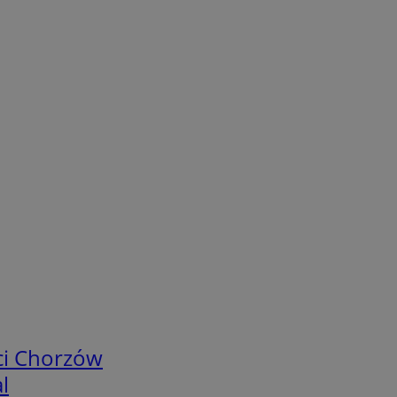
ci Chorzów
l