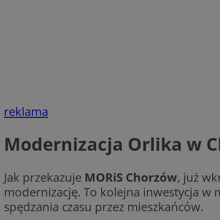
li_gc
Nazwa
Nazwa
openstat_umr82x3
Nazwa
openstat_gid
VP
pb_rtb_ev_part
openstat_pbi939ar
reklama
openstat_khpu8s
openstat_iy2unm5p
_clck
__gads
Modernizacja Orlika w 
incap_ses_1688_32
openstat_wj089dcr
__Secure-
_clsk
ROLLOUT_TOKEN
visid_incap_322052
Jak przekazuje
MORiS Chorzów
, już w
modernizację. To kolejna inwestycja w
_clsk
spędzania czasu przez mieszkańców.
bcookie