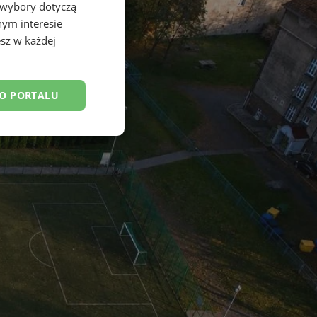
 wybory dotyczą
nym interesie
sz w każdej
DO PORTALU
esklasyfikowane
ane
owanie użytkownika i
j.