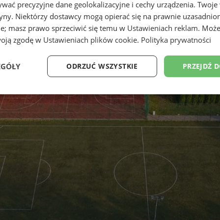
wać precyzyjne dane geolokalizacyjne i cechy urządzenia. Twoje
tryny. Niektórzy dostawcy mogą opierać się na prawnie uzasadnio
ie; masz prawo sprzeciwić się temu w
Ustawieniach reklam
. Może
woją zgodę w
Ustawieniach plików cookie
.
Polityka prywatności
EGÓŁY
ODRZUĆ WSZYSTKIE
PRZEJDŹ 
Wydajność
Targetowanie
Funkcjonalność
Ni
ezbędne
Wydajność
Targetowanie
Funkcjonalność
Niesklasyfikow
ie umożliwiają korzystanie z podstawowych funkcji strony internetowej, takich jak log
Bez niezbędnych plików cookie nie można prawidłowo korzystać ze strony internetowe
Okres
Provider
/
Domena
Opis
przechowywania