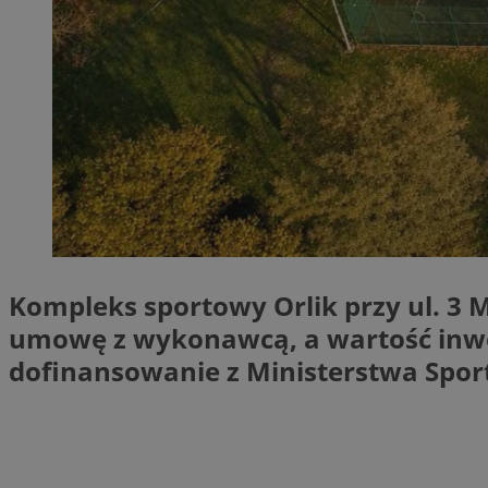
QeSessID
MvSessID
SessID
CookieScriptConse
__cf_bm
VISITOR_PRIVACY_
Kompleks sportowy Orlik przy ul. 3
umowę z wykonawcą, a wartość inwest
dofinansowanie z Ministerstwa Sport
INGRESSCOOKIE