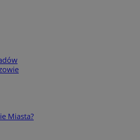
adów
rzowie
ie Miasta?