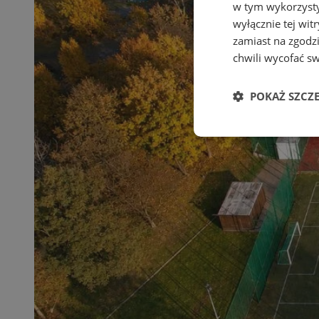
w tym wykorzysty
wyłącznie tej wi
zamiast na zgodz
chwili wycofać s
POKAŻ SZCZ
Niezbędne
Ni
Niezbędne pliki cook
zarządzanie kontem. 
Nazwa