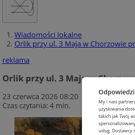
Wiadomości lokalne
Orlik przy ul. 3 Maja w Chorzowie p
reklama
Orlik przy ul. 3 Maja w Chorzo
Odpowiedzia
23 czerwca 2026 08:20
My i nasi partne
Czas czytania: 4 min.
uzyskiwania dost
takich jak Twój a
spersonalizowanyc
usług.
Dostawcy s