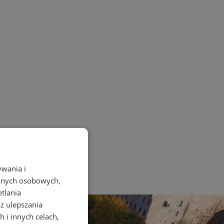
ywania i
danych osobowych,
etlania
az ulepszania
 i innych celach,