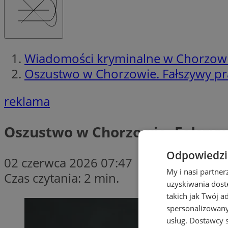
Wiadomości kryminalne w Chorzow
Oszustwo w Chorzowie. Fałszywy pr
reklama
Oszustwo w Chorzowie. Fałszyw
Odpowiedzia
02 czerwca 2026 07:47
My i nasi partne
Czas czytania: 2 min.
uzyskiwania dost
takich jak Twój a
spersonalizowanyc
usług.
Dostawcy s