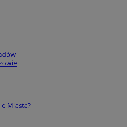
adów
rzowie
ie Miasta?