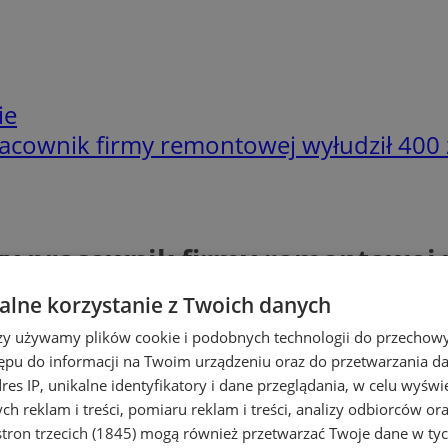
ie
acownik firmy remontowej wyłudził 400 
y pracownik firmy remontowej w
lne korzystanie z Twoich danych
rzy używamy plików cookie i podobnych technologii do przechow
ępu do informacji na Twoim urządzeniu oraz do przetwarzania 
dres IP, unikalne identyfikatory i dane przeglądania, w celu wyświ
h reklam i treści, pomiaru reklam i treści, analizy odbiorców or
tron trzecich (1845)
mogą również przetwarzać Twoje dane w tych