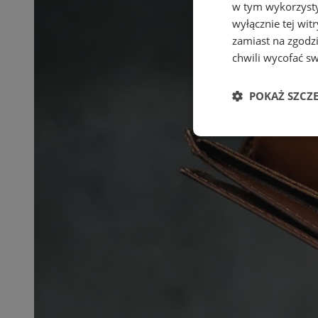
w tym wykorzysty
wyłącznie tej wi
zamiast na zgodz
chwili wycofać s
POKAŻ SZCZ
Niezbędne
Ni
Niezbędne pliki cook
zarządzanie kontem. 
Nazwa