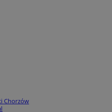
ci Chorzów
l