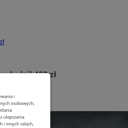
zł
yłudził 400 zł
ywania i
danych osobowych,
etlania
az ulepszania
 i innych celach,