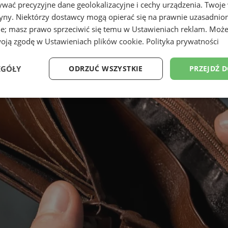
wać precyzyjne dane geolokalizacyjne i cechy urządzenia. Twoje
tryny. Niektórzy dostawcy mogą opierać się na prawnie uzasadnio
ie; masz prawo sprzeciwić się temu w
Ustawieniach reklam
. Może
woją zgodę w
Ustawieniach plików cookie
.
Polityka prywatności
EGÓŁY
ODRZUĆ WSZYSTKIE
PRZEJDŹ 
Wydajność
Targetowanie
Funkcjonalność
Ni
ezbędne
Wydajność
Targetowanie
Funkcjonalność
Niesklasyfikow
ie umożliwiają korzystanie z podstawowych funkcji strony internetowej, takich jak log
Bez niezbędnych plików cookie nie można prawidłowo korzystać ze strony internetowe
Okres
Provider
/
Domena
Opis
przechowywania