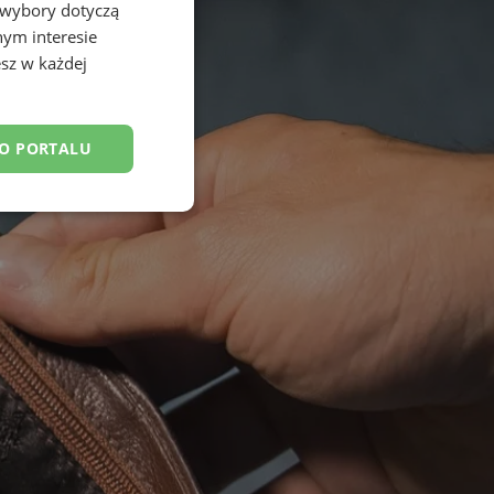
 wybory dotyczą
nym interesie
sz w każdej
DO PORTALU
esklasyfikowane
ane
owanie użytkownika i
j.