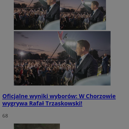
Oficjalne wyniki wyborów: W Chorzowie
wygrywa Rafał Trzaskowski!
68