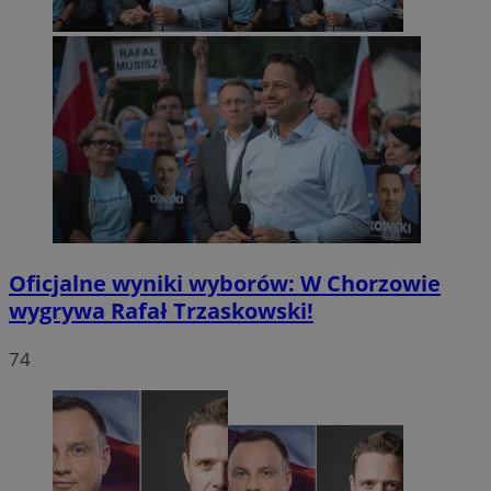
Oficjalne wyniki wyborów: W Chorzowie
wygrywa Rafał Trzaskowski!
74