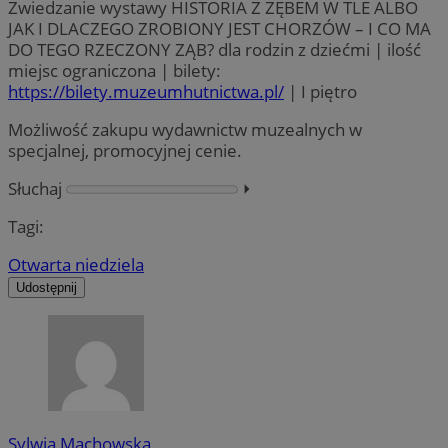
Zwiedzanie wystawy HISTORIA Z ZĘBEM W TLE ALBO
JAK I DLACZEGO ZROBIONY JEST CHORZÓW – I CO MA
DO TEGO RZECZONY ZĄB? dla rodzin z dziećmi | ilość
miejsc ograniczona | bilety:
https://bilety.muzeumhutnictwa.pl/
| I piętro
Możliwość zakupu wydawnictw muzealnych w
specjalnej, promocyjnej cenie.
Słuchaj
⏵︎
Tagi:
Otwarta niedziela
Udostępnij
Sylwia Machowska