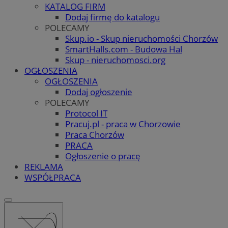
KATALOG FIRM
Dodaj firmę do katalogu
POLECAMY
Skup.io - Skup nieruchomości Chorzów
SmartHalls.com - Budowa Hal
Skup - nieruchomosci.org
OGŁOSZENIA
OGŁOSZENIA
Dodaj ogłoszenie
POLECAMY
Protocol IT
Pracuj.pl - praca w Chorzowie
Praca Chorzów
PRACA
Ogłoszenie o pracę
REKLAMA
WSPÓŁPRACA