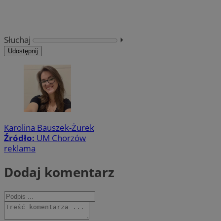
Słuchaj
⏵︎
Udostępnij
Karolina Bauszek-Żurek
Źródło:
UM Chorzów
reklama
Dodaj komentarz