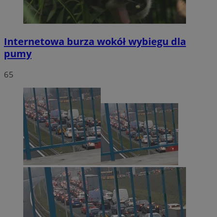
Internetowa burza wokół wybiegu dla
pumy
65