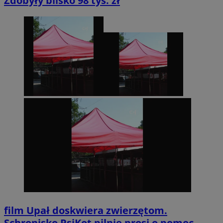
Zdobyły blisko 98 tys. zł
film
Upał doskwiera zwierzętom.
Schronisko PsiKot pilnie prosi o pomoc