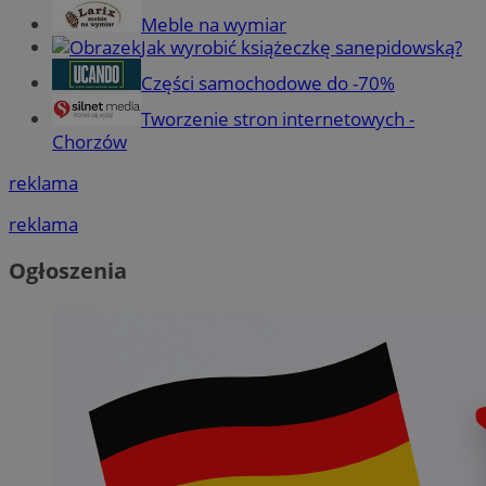
Meble na wymiar
Jak wyrobić książeczkę sanepidowską?
Części samochodowe do -70%
Tworzenie stron internetowych -
Chorzów
reklama
reklama
Ogłoszenia