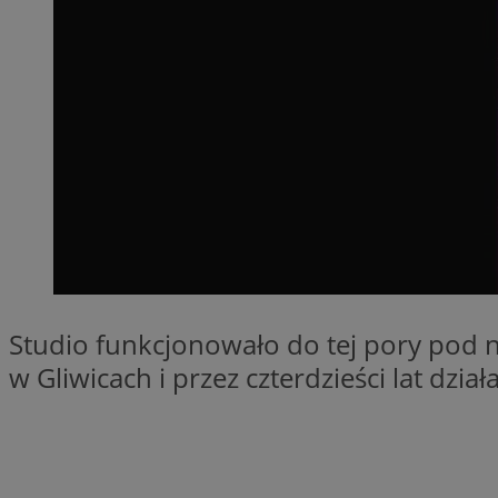
QeSessID
MvSessID
SessID
CookieScriptConse
__cf_bm
VISITOR_PRIVACY_
Studio funkcjonowało do tej pory po
w Gliwicach i przez czterdzieści lat dzia
INGRESSCOOKIE