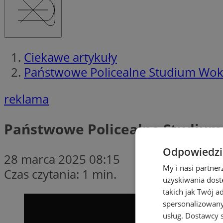
Ciekawe artykuły
Państwowe Policealne Studium Wokal
reklama
Państwowe Policealne Studium 
Odpowiedzia
28 marca 2025 08:15
My i nasi partne
Czas czytania: 1 min.
uzyskiwania dost
takich jak Twój a
spersonalizowanyc
usług.
Dostawcy s