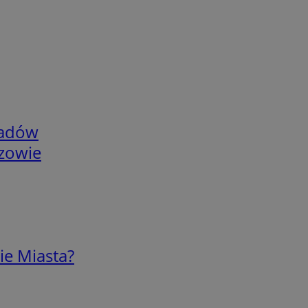
adów
rzowie
ie Miasta?