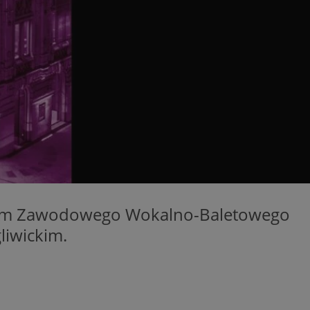
entyfikator sesji.
entyfikator sesji.
entyfikator sesji.
rzez usługę Cookie-
preferencji
 na pliki cookie.
ookie Cookie-
niania ludzi i
trony internetowej,
e ważnych raportów
ryny internetowej.
nformacje o zgodzie
ncjach dotyczących
ia z witryny.
dium Zawodowego Wokalno-Baletowego
olityki prywatności
ich przestrzeganie
temu użytkownik nie
gliwickim.
woich preferencji,
 z regulacjami
erów obsługuje
ekście
lu optymalizacji