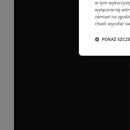
w tym wykorzysty
wyłącznie tej wi
zamiast na zgodz
chwili wycofać s
POKAŻ SZCZ
Niezbędne
Ni
Niezbędne pliki cook
zarządzanie kontem. 
Nazwa