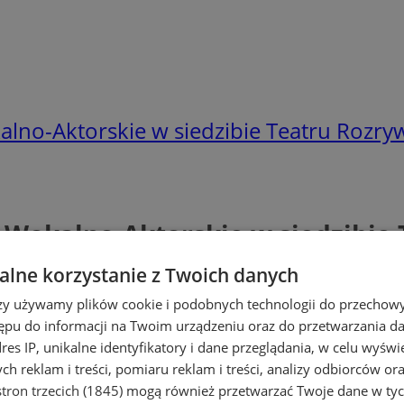
no-Aktorskie w siedzibie Teatru Rozryw
Wokalno-Aktorskie w siedzibie 
lne korzystanie z Twoich danych
rzy używamy plików cookie i podobnych technologii do przechow
ępu do informacji na Twoim urządzeniu oraz do przetwarzania 
dres IP, unikalne identyfikatory i dane przeglądania, w celu wyświ
h reklam i treści, pomiaru reklam i treści, analizy odbiorców or
tron trzecich (1845)
mogą również przetwarzać Twoje dane w tych