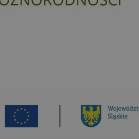
entyfikator sesji.
entyfikator sesji.
entyfikator sesji.
rzez usługę Cookie-
preferencji
 na pliki cookie.
ookie Cookie-
niania ludzi i
trony internetowej,
e ważnych raportów
ryny internetowej.
nformacje o zgodzie
ncjach dotyczących
ia z witryny.
olityki prywatności
ich przestrzeganie
temu użytkownik nie
woich preferencji,
 z regulacjami
erów obsługuje
ekście
lu optymalizacji