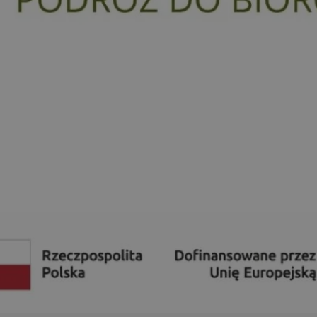
mojchorzow.pl
1 rok
Ten plik cookie przechowuje id
mojchorzow.pl
1 rok
Ten plik cookie przechowuje id
mojchorzow.pl
1 rok
Ten plik cookie przechowuje id
nt
4 tygodnie 2 dni
Ten plik cookie jest używany p
CookieScript
Script.com do zapamiętywania 
mojchorzow.pl
dotyczących zgody użytkownika
Jest to konieczne, aby baner c
Script.com działał poprawnie.
29 minut 53
Ten plik cookie służy do rozróż
Cloudflare Inc.
sekundy
botów. Jest to korzystne dla s
.temu.com
ponieważ umożliwia tworzeni
na temat korzystania z jej wit
METADATA
5 miesięcy 4
Ten plik cookie przechowuje i
YouTube
tygodnie
użytkownika oraz jego prefere
.youtube.com
prywatności podczas korzystan
Rejestruje wybory dotyczące p
Google Privacy Policy
i ustawień zgody, zapewniając 
w kolejnych wizytach. Dzięki 
musi ponownie konfigurować s
co zwiększa wygodę i zgodność
ochrony danych.
Sesja
Rejestruje, który klaster serw
NGINX Inc.
gościa. Jest to używane w kont
bh.contextweb.com
równoważenia obciążenia w ce
doświadczenia użytkownika.