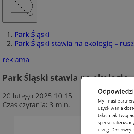
Park Śląski
Park Śląski stawia na ekologię – rus
reklama
Park Śląski stawia na ekologię 
Odpowiedzia
20 lutego 2025 10:15
My i nasi partne
Czas czytania: 3 min.
uzyskiwania dost
takich jak Twój a
spersonalizowanyc
usług.
Dostawcy s