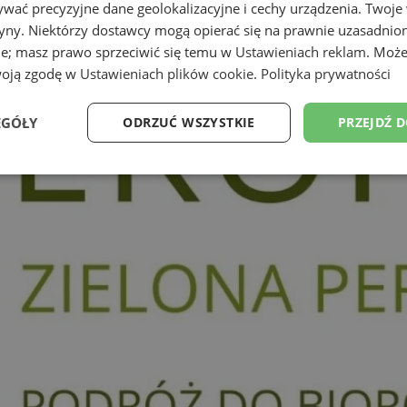
wać precyzyjne dane geolokalizacyjne i cechy urządzenia. Twoje
tryny. Niektórzy dostawcy mogą opierać się na prawnie uzasadnio
ie; masz prawo sprzeciwić się temu w
Ustawieniach reklam
. Może
woją zgodę w
Ustawieniach plików cookie
.
Polityka prywatności
EGÓŁY
ODRZUĆ WSZYSTKIE
PRZEJDŹ 
Wydajność
Targetowanie
Funkcjonalność
Ni
ezbędne
Wydajność
Targetowanie
Funkcjonalność
Niesklasyfikow
ie umożliwiają korzystanie z podstawowych funkcji strony internetowej, takich jak log
Bez niezbędnych plików cookie nie można prawidłowo korzystać ze strony internetowe
Okres
Provider
/
Domena
Opis
przechowywania