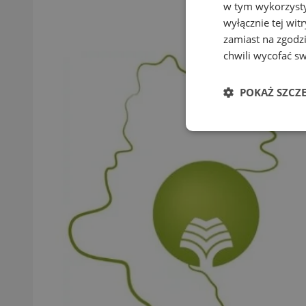
w tym wykorzysty
wyłącznie tej wi
zamiast na zgodz
chwili wycofać s
POKAŻ SZCZ
Niezbędne
Ni
Niezbędne pliki cook
zarządzanie kontem. 
Nazwa