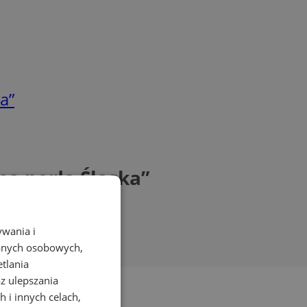
a”
na perła Śląska”
ywania i
danych osobowych,
etlania
az ulepszania
 i innych celach,