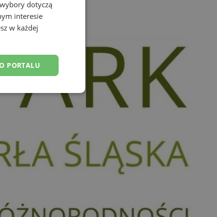
 wybory dotyczą
nym interesie
sz w każdej
DO PORTALU
esklasyfikowane
ane
owanie użytkownika i
j.