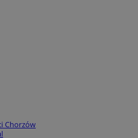
ci Chorzów
l