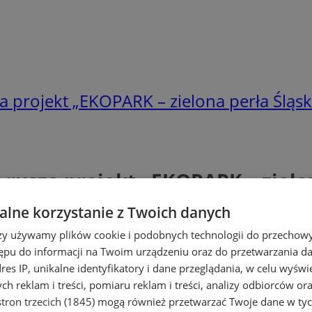
za projekt „EKOPARK – zielona perła Śląsk
– rusza projekt „EKOPARK – zielo
lne korzystanie z Twoich danych
rzy używamy plików cookie i podobnych technologii do przechow
ępu do informacji na Twoim urządzeniu oraz do przetwarzania 
dres IP, unikalne identyfikatory i dane przeglądania, w celu wyświ
h reklam i treści, pomiaru reklam i treści, analizy odbiorców or
tron trzecich (1845)
mogą również przetwarzać Twoje dane w tych