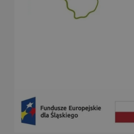
QeSessID
MvSessID
SessID
CookieScriptConse
__cf_bm
VISITOR_PRIVACY_
INGRESSCOOKIE