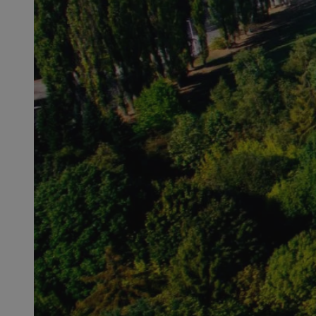
QeSessID
MvSessID
SessID
CookieScriptConse
__cf_bm
VISITOR_PRIVACY_
INGRESSCOOKIE