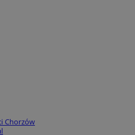
ci Chorzów
l