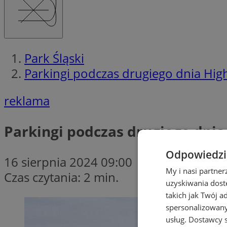
Park Śląski
Parkingi podczas drugiego dnia High
reklama
Parkingi podczas drugiego dnia
Odpowiedzia
16 sierpnia 2024 09:00
My i nasi partne
Czas czytania: 2 min.
uzyskiwania dost
takich jak Twój a
spersonalizowanyc
usług.
Dostawcy s