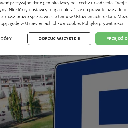
wać precyzyjne dane geolokalizacyjne i cechy urządzenia. Twoje
tryny. Niektórzy dostawcy mogą opierać się na prawnie uzasadnio
ie; masz prawo sprzeciwić się temu w
Ustawieniach reklam
. Może
woją zgodę w
Ustawieniach plików cookie
.
Polityka prywatności
EGÓŁY
ODRZUĆ WSZYSTKIE
PRZEJDŹ 
Wydajność
Targetowanie
Funkcjonalność
Ni
ezbędne
Wydajność
Targetowanie
Funkcjonalność
Niesklasyfikow
ie umożliwiają korzystanie z podstawowych funkcji strony internetowej, takich jak log
Bez niezbędnych plików cookie nie można prawidłowo korzystać ze strony internetowe
Okres
Provider
/
Domena
Opis
przechowywania