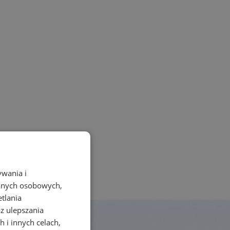
ywania i
danych osobowych,
etlania
az ulepszania
 i innych celach,