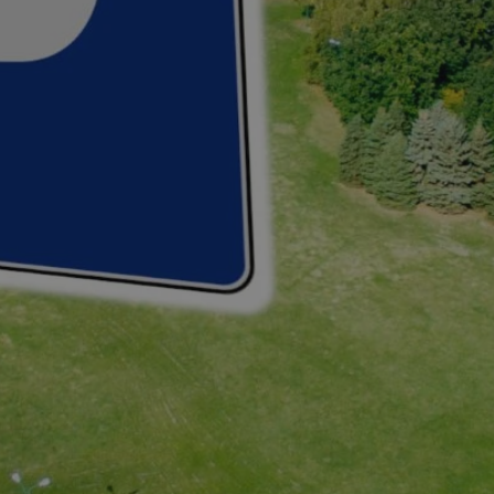
entyfikator sesji.
entyfikator sesji.
entyfikator sesji.
rzez usługę Cookie-
preferencji
 na pliki cookie.
ookie Cookie-
niania ludzi i
trony internetowej,
e ważnych raportów
ryny internetowej.
nformacje o zgodzie
ncjach dotyczących
ia z witryny.
olityki prywatności
ich przestrzeganie
temu użytkownik nie
woich preferencji,
 z regulacjami
erów obsługuje
ekście
lu optymalizacji