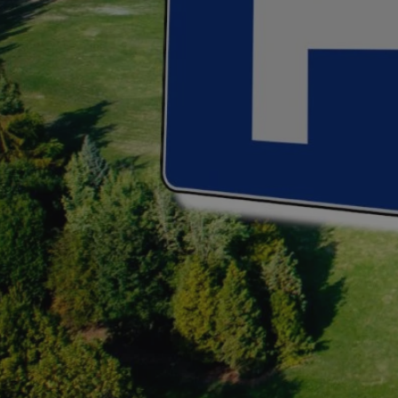
mojchorzow.pl
1 rok
Ten plik cookie przechowuje id
mojchorzow.pl
1 rok
Ten plik cookie przechowuje id
mojchorzow.pl
1 rok
Ten plik cookie przechowuje id
nt
4 tygodnie 2 dni
Ten plik cookie jest używany p
CookieScript
Script.com do zapamiętywania 
mojchorzow.pl
dotyczących zgody użytkownika
Jest to konieczne, aby baner c
Script.com działał poprawnie.
29 minut 53
Ten plik cookie służy do rozróż
Cloudflare Inc.
sekundy
botów. Jest to korzystne dla s
.temu.com
ponieważ umożliwia tworzeni
na temat korzystania z jej wit
METADATA
5 miesięcy 4
Ten plik cookie przechowuje i
YouTube
tygodnie
użytkownika oraz jego prefere
.youtube.com
prywatności podczas korzystan
Rejestruje wybory dotyczące p
Google Privacy Policy
i ustawień zgody, zapewniając 
w kolejnych wizytach. Dzięki 
musi ponownie konfigurować s
co zwiększa wygodę i zgodność
ochrony danych.
Sesja
Rejestruje, który klaster serw
NGINX Inc.
gościa. Jest to używane w kont
bh.contextweb.com
równoważenia obciążenia w ce
doświadczenia użytkownika.