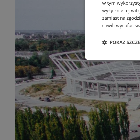
w tym wykorzysty
wyłącznie tej wi
zamiast na zgodz
chwili wycofać s
POKAŻ SZCZ
Niezbędne
Ni
Niezbędne pliki cook
zarządzanie kontem. 
Nazwa