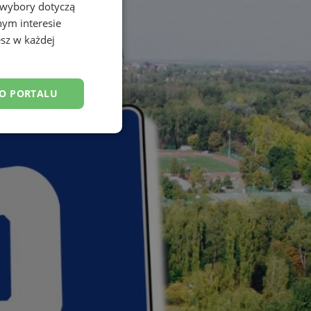
 wybory dotyczą
nym interesie
sz w każdej
DO PORTALU
esklasyfikowane
ane
owanie użytkownika i
j.