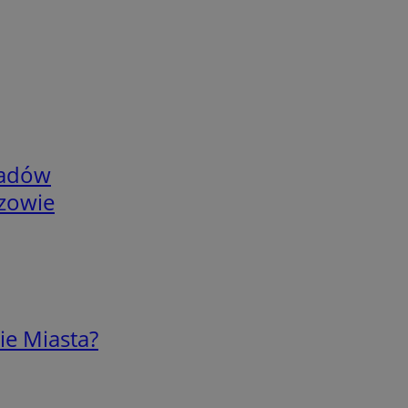
adów
rzowie
ie Miasta?