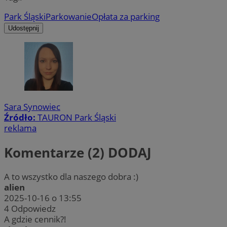
Park Śląski
Parkowanie
Opłata za parking
Udostępnij
Sara Synowiec
Źródło:
TAURON Park Śląski
reklama
Komentarze (2)
DODAJ
A to wszystko dla naszego dobra :)
alien
2025-10-16 o 13:55
4
Odpowiedz
A gdzie cennik?!