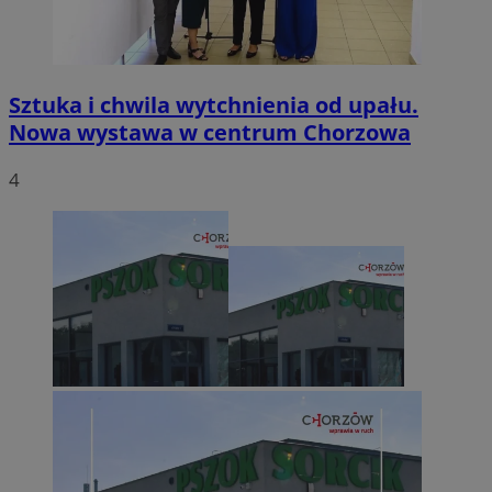
Sztuka i chwila wytchnienia od upału.
Nowa wystawa w centrum Chorzowa
4