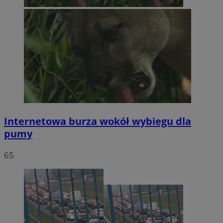
Internetowa burza wokół wybiegu dla
pumy
65