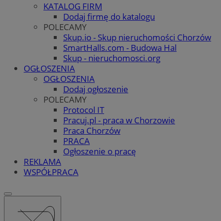
KATALOG FIRM
Dodaj firmę do katalogu
POLECAMY
Skup.io - Skup nieruchomości Chorzów
SmartHalls.com - Budowa Hal
Skup - nieruchomosci.org
OGŁOSZENIA
OGŁOSZENIA
Dodaj ogłoszenie
POLECAMY
Protocol IT
Pracuj.pl - praca w Chorzowie
Praca Chorzów
PRACA
Ogłoszenie o pracę
REKLAMA
WSPÓŁPRACA