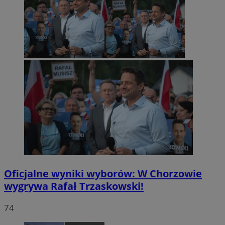
Oficjalne wyniki wyborów: W Chorzowie
wygrywa Rafał Trzaskowski!
74