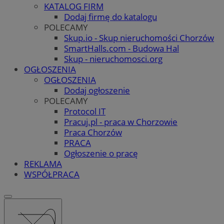
KATALOG FIRM
Dodaj firmę do katalogu
POLECAMY
Skup.io - Skup nieruchomości Chorzów
SmartHalls.com - Budowa Hal
Skup - nieruchomosci.org
OGŁOSZENIA
OGŁOSZENIA
Dodaj ogłoszenie
POLECAMY
Protocol IT
Pracuj.pl - praca w Chorzowie
Praca Chorzów
PRACA
Ogłoszenie o pracę
REKLAMA
WSPÓŁPRACA