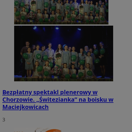
Bezpłatny spektakl plenerowy w
Chorzowie. „Świtezianka” na boisku w
Maciejkowicach
3