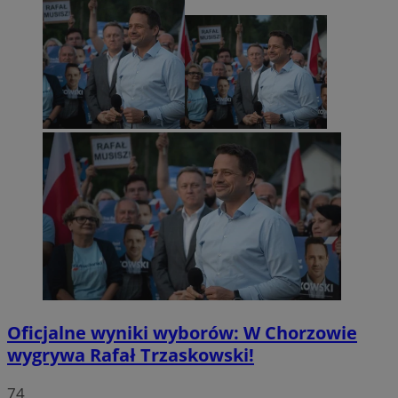
Oficjalne wyniki wyborów: W Chorzowie
wygrywa Rafał Trzaskowski!
74