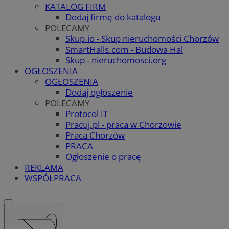
KATALOG FIRM
Dodaj firmę do katalogu
POLECAMY
Skup.io - Skup nieruchomości Chorzów
SmartHalls.com - Budowa Hal
Skup - nieruchomosci.org
OGŁOSZENIA
OGŁOSZENIA
Dodaj ogłoszenie
POLECAMY
Protocol IT
Pracuj.pl - praca w Chorzowie
Praca Chorzów
PRACA
Ogłoszenie o pracę
REKLAMA
WSPÓŁPRACA