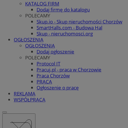
KATALOG FIRM
Dodaj firmę do katalogu
POLECAMY
Skup.io - Skup nieruchomości Chorzów
SmartHalls.com - Budowa Hal
Skup - nieruchomosci.org
OGŁOSZENIA
OGŁOSZENIA
Dodaj ogłoszenie
POLECAMY
Protocol IT
Pracuj.pl - praca w Chorzowie
Praca Chorzów
PRACA
Ogłoszenie o pracę
REKLAMA
WSPÓŁPRACA