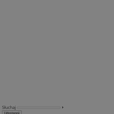
Słuchaj
⏵︎
Udostępnij