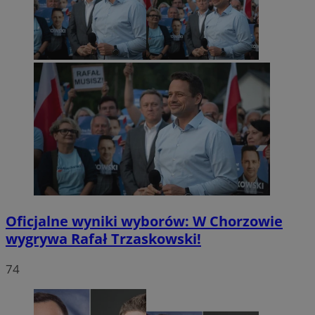
Oficjalne wyniki wyborów: W Chorzowie
wygrywa Rafał Trzaskowski!
74