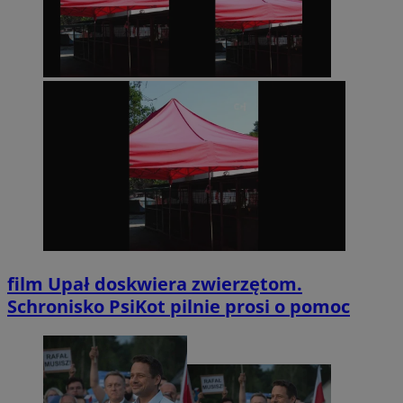
film
Upał doskwiera zwierzętom.
Schronisko PsiKot pilnie prosi o pomoc