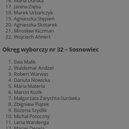
Maria Durska
Janina Zięba
Marek Urbańczyk
Agnieszka Stępień
Agnieszka Skotarek
Mirosław Kiczman
Wojciech Ahnert
Okręg wyborczy nr 32 – Sosnowiec
Ewa Malik
Waldemar Andzel
Robert Warwas
Danuta Nowicka
Maria Materla
Marcin Kozik
Małgorzata Zarychta-Surówka
Zbigniew Piątek
Bożena Szydlik
Michał Potoczny
Lena Wardenga
Maciej Derela