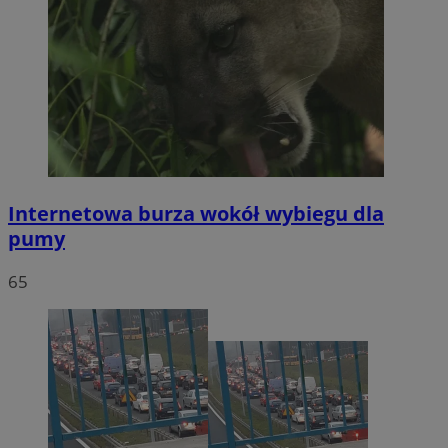
Internetowa burza wokół wybiegu dla
pumy
65