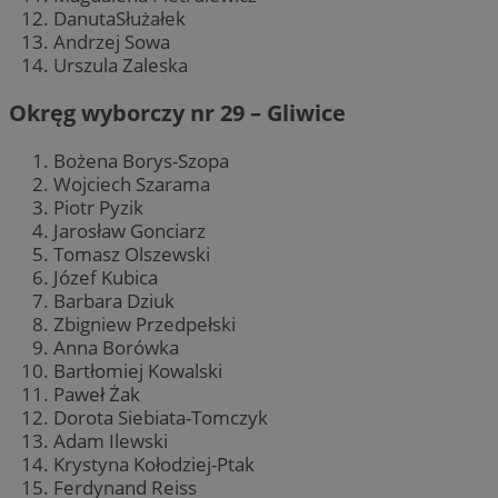
DanutaSłużałek
Andrzej Sowa
Urszula Zaleska
Okręg wyborczy nr 29 – Gliwice
Bożena Borys-Szopa
Wojciech Szarama
Piotr Pyzik
Jarosław Gonciarz
Tomasz Olszewski
Józef Kubica
Barbara Dziuk
Zbigniew Przedpełski
Anna Borówka
Bartłomiej Kowalski
Paweł Żak
Dorota Siebiata-Tomczyk
Adam Ilewski
Krystyna Kołodziej-Ptak
Ferdynand Reiss