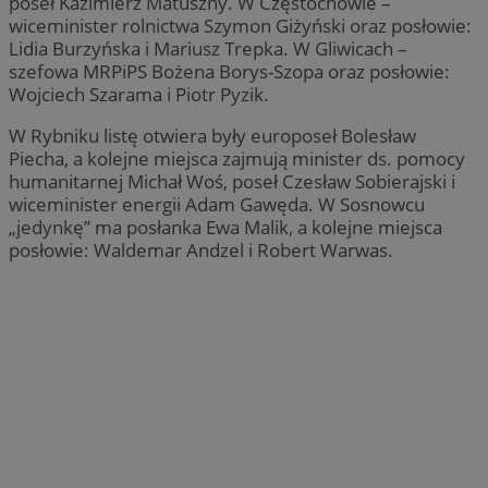
poseł Kazimierz Matuszny. W Częstochowie –
wiceminister rolnictwa Szymon Giżyński oraz posłowie:
Lidia Burzyńska i Mariusz Trepka. W Gliwicach –
szefowa MRPiPS Bożena Borys-Szopa oraz posłowie:
Wojciech Szarama i Piotr Pyzik.
W Rybniku listę otwiera były europoseł Bolesław
Piecha, a kolejne miejsca zajmują minister ds. pomocy
humanitarnej Michał Woś, poseł Czesław Sobierajski i
wiceminister energii Adam Gawęda. W Sosnowcu
„jedynkę” ma posłanka Ewa Malik, a kolejne miejsca
posłowie: Waldemar Andzel i Robert Warwas.