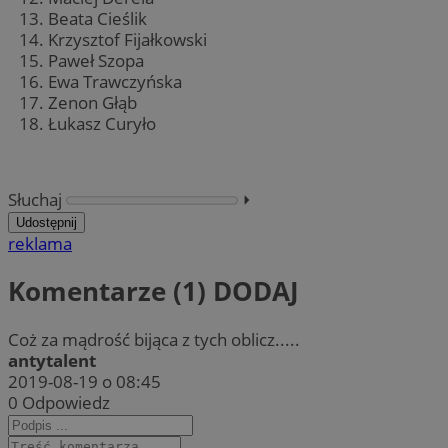
Beata Cieślik
Krzysztof Fijałkowski
Paweł Szopa
Ewa Trawczyńska
Zenon Głąb
Łukasz Curyło
Słuchaj
⏵︎
Udostępnij
reklama
Komentarze (1)
DODAJ
Coż za mądrość bijąca z tych oblicz.....
antytalent
2019-08-19 o 08:45
0
Odpowiedz