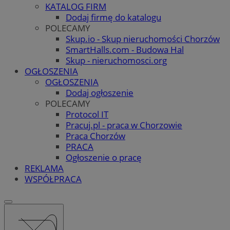
KATALOG FIRM
Dodaj firmę do katalogu
POLECAMY
Skup.io - Skup nieruchomości Chorzów
SmartHalls.com - Budowa Hal
Skup - nieruchomosci.org
OGŁOSZENIA
OGŁOSZENIA
Dodaj ogłoszenie
POLECAMY
Protocol IT
Pracuj.pl - praca w Chorzowie
Praca Chorzów
PRACA
Ogłoszenie o pracę
REKLAMA
WSPÓŁPRACA