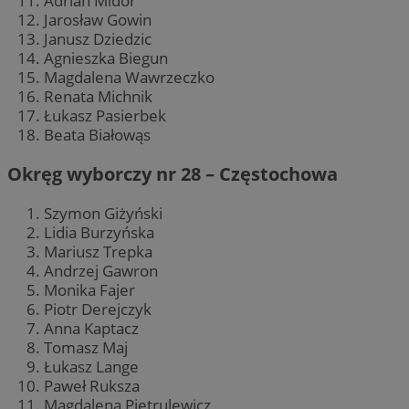
Adrian Midor
Jarosław Gowin
Janusz Dziedzic
Agnieszka Biegun
Magdalena Wawrzeczko
Renata Michnik
Łukasz Pasierbek
Beata Białowąs
Okręg wyborczy nr 28 – Częstochowa
Szymon Giżyński
Lidia Burzyńska
Mariusz Trepka
Andrzej Gawron
Monika Fajer
Piotr Derejczyk
Anna Kaptacz
Tomasz Maj
Łukasz Lange
Paweł Ruksza
Magdalena Pietrulewicz