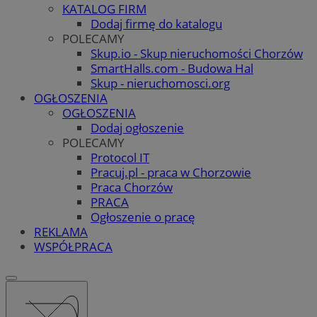
KATALOG FIRM
Dodaj firmę do katalogu
POLECAMY
Skup.io - Skup nieruchomości Chorzów
SmartHalls.com - Budowa Hal
Skup - nieruchomosci.org
OGŁOSZENIA
OGŁOSZENIA
Dodaj ogłoszenie
POLECAMY
Protocol IT
Pracuj.pl - praca w Chorzowie
Praca Chorzów
PRACA
Ogłoszenie o pracę
REKLAMA
WSPÓŁPRACA