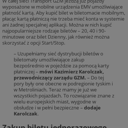
W całej sieci Transport GZM jeżdżą już pojazdy
wyposażone w mobilne urządzenia EMV umożliwiające
płatność kartą. Aby kupić bilet w biletomacie mobilnym,
płacąc kartą płatniczą nie trzeba mieć konta w systemie
ani żadnej specjalnej aplikacji. Można w nich kupić
najpopularniejsze rodzaje biletów – 20, 40 i 90-
minutowe oraz bilet Dzienny, jak również można
skorzystać z opcji Start/Stop.
– Uzupełniamy sieć dystrybucji biletów o
biletomaty umożliwiające zakup
bezpośrednio w pojeździe za pomocą karty
płatniczej –
mówi Kazimierz Karolczak,
przewodniczący zarządu GZM.
– Do tej
pory były one obecne w podregionie tyskim i
w Metroliniach. Teraz mamy je już we
wszystkich pojazdach. To rozwiązanie znane z
wielu europejskich miast, wygodne w
obsłudze i w pełni bezpieczne –
dodaje
Karolczak
.
Zakup biletu jednorazowego