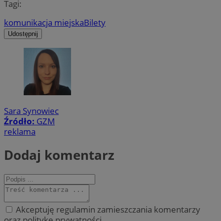
Tagi:
komunikacja miejska
Bilety
Udostępnij
Sara Synowiec
Źródło:
GZM
reklama
Dodaj komentarz
Akceptuję regulamin zamieszczania komentarzy
oraz politykę prywatności.