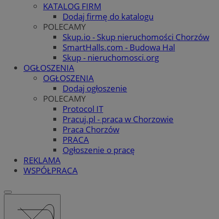
KATALOG FIRM
Dodaj firmę do katalogu
POLECAMY
Skup.io - Skup nieruchomości Chorzów
SmartHalls.com - Budowa Hal
Skup - nieruchomosci.org
OGŁOSZENIA
OGŁOSZENIA
Dodaj ogłoszenie
POLECAMY
Protocol IT
Pracuj.pl - praca w Chorzowie
Praca Chorzów
PRACA
Ogłoszenie o pracę
REKLAMA
WSPÓŁPRACA