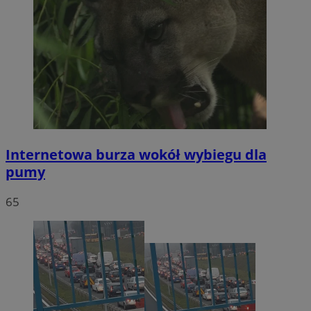
Internetowa burza wokół wybiegu dla
pumy
65