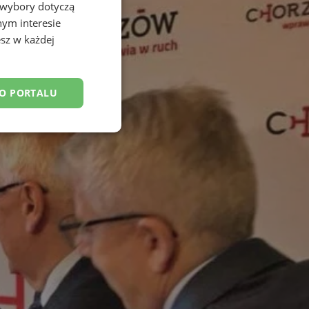
 wybory dotyczą
nym interesie
sz w każdej
DO PORTALU
esklasyfikowane
ane
owanie użytkownika i
j.