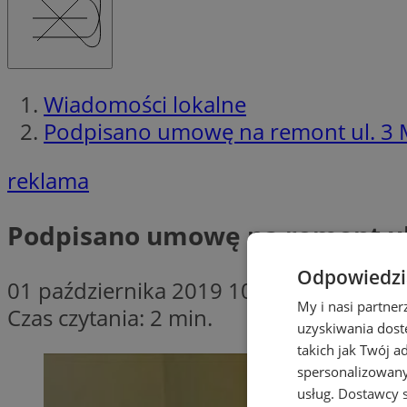
Wiadomości lokalne
Podpisano umowę na remont ul. 3 
reklama
Podpisano umowę na remont ul
Odpowiedzia
01 października 2019 10:45
My i nasi partne
Czas czytania: 2 min.
uzyskiwania dost
takich jak Twój a
spersonalizowanyc
usług.
Dostawcy s