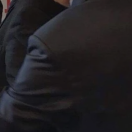
entyfikator sesji.
entyfikator sesji.
entyfikator sesji.
rzez usługę Cookie-
preferencji
 na pliki cookie.
ookie Cookie-
niania ludzi i
trony internetowej,
e ważnych raportów
ryny internetowej.
nformacje o zgodzie
ncjach dotyczących
ia z witryny.
olityki prywatności
ich przestrzeganie
temu użytkownik nie
woich preferencji,
 z regulacjami
erów obsługuje
ekście
lu optymalizacji