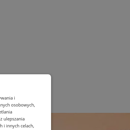
ywania i
danych osobowych,
etlania
az ulepszania
 i innych celach,