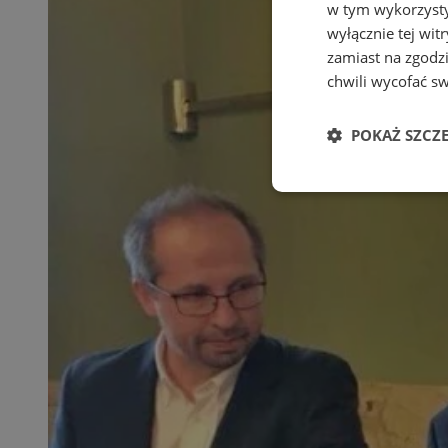
w tym wykorzysty
wyłącznie tej wi
zamiast na zgodz
chwili wycofać s
POKAŻ SZCZ
Niezbędne
Ni
Niezbędne pliki cook
zarządzanie kontem. 
Nazwa