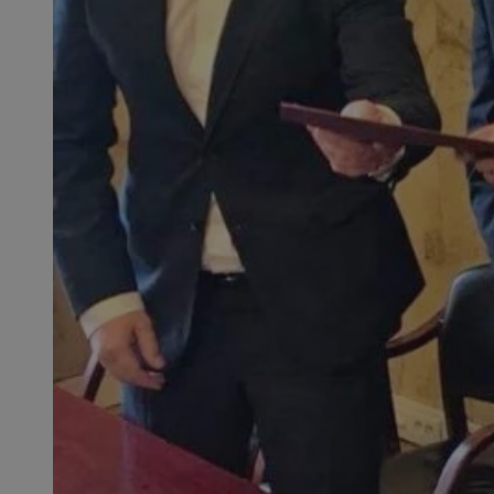
QeSessID
MvSessID
SessID
CookieScriptConse
__cf_bm
VISITOR_PRIVACY_
INGRESSCOOKIE