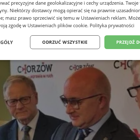
wać precyzyjne dane geolokalizacyjne i cechy urządzenia. Twoje
tryny. Niektórzy dostawcy mogą opierać się na prawnie uzasadnio
ie; masz prawo sprzeciwić się temu w
Ustawieniach reklam
. Może
woją zgodę w
Ustawieniach plików cookie
.
Polityka prywatności
EGÓŁY
ODRZUĆ WSZYSTKIE
PRZEJDŹ 
Wydajność
Targetowanie
Funkcjonalność
Ni
ezbędne
Wydajność
Targetowanie
Funkcjonalność
Niesklasyfikow
ie umożliwiają korzystanie z podstawowych funkcji strony internetowej, takich jak log
Bez niezbędnych plików cookie nie można prawidłowo korzystać ze strony internetowe
Okres
Provider
/
Domena
Opis
przechowywania