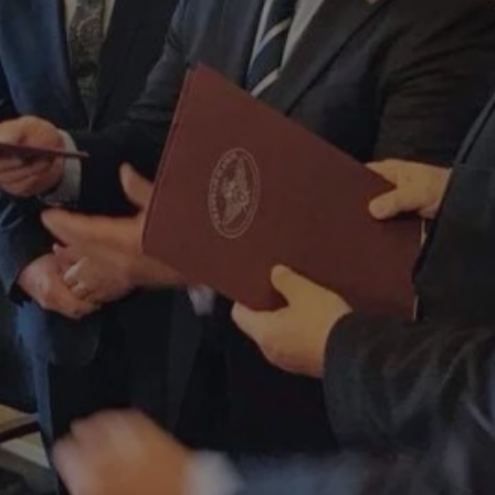
mojchorzow.pl
1 rok
Ten plik cookie przechowuje id
mojchorzow.pl
1 rok
Ten plik cookie przechowuje id
mojchorzow.pl
1 rok
Ten plik cookie przechowuje id
nt
4 tygodnie 2 dni
Ten plik cookie jest używany p
CookieScript
Script.com do zapamiętywania 
mojchorzow.pl
dotyczących zgody użytkownika
Jest to konieczne, aby baner c
Script.com działał poprawnie.
29 minut 53
Ten plik cookie służy do rozróż
Cloudflare Inc.
sekundy
botów. Jest to korzystne dla s
.temu.com
ponieważ umożliwia tworzeni
na temat korzystania z jej wit
METADATA
5 miesięcy 4
Ten plik cookie przechowuje i
YouTube
tygodnie
użytkownika oraz jego prefere
.youtube.com
prywatności podczas korzystan
Rejestruje wybory dotyczące p
Google Privacy Policy
i ustawień zgody, zapewniając 
w kolejnych wizytach. Dzięki 
musi ponownie konfigurować s
co zwiększa wygodę i zgodność
ochrony danych.
Sesja
Rejestruje, który klaster serw
NGINX Inc.
gościa. Jest to używane w kont
bh.contextweb.com
równoważenia obciążenia w ce
doświadczenia użytkownika.