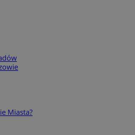
adów
rzowie
ie Miasta?