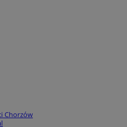
ci Chorzów
l