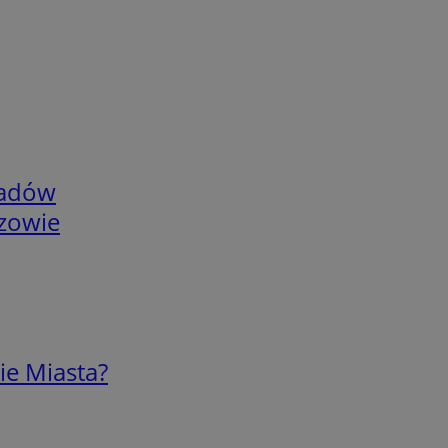
adów
rzowie
ie Miasta?