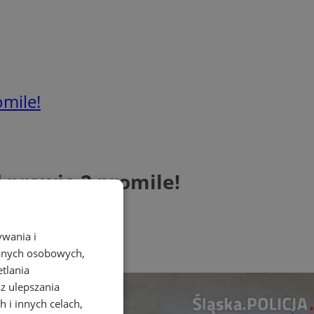
mile!
 prawie 2 promile!
ywania i
danych osobowych,
etlania
az ulepszania
 i innych celach,