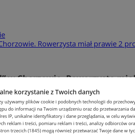
ie
Chorzowie. Rowerzysta miał prawie 2 pro
” w Chorzowie. Rowerzysta miał
lne korzystanie z Twoich danych
rzy używamy plików cookie i podobnych technologii do przechow
ępu do informacji na Twoim urządzeniu oraz do przetwarzania 
dres IP, unikalne identyfikatory i dane przeglądania, w celu wyświ
h reklam i treści, pomiaru reklam i treści, analizy odbiorców or
tron trzecich (1845)
mogą również przetwarzać Twoje dane w tych