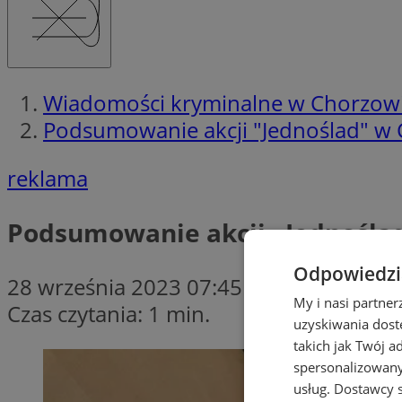
Wiadomości kryminalne w Chorzow
Podsumowanie akcji "Jednoślad" w 
reklama
Podsumowanie akcji „Jednoślad
Odpowiedzia
28 września 2023 07:45
My i nasi partne
Czas czytania: 1 min.
uzyskiwania dost
takich jak Twój a
spersonalizowanyc
usług.
Dostawcy s