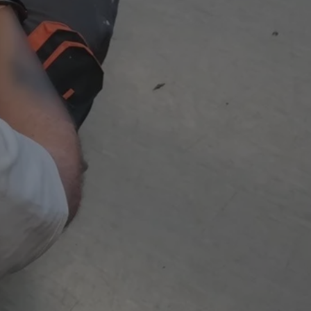
entyfikator sesji.
entyfikator sesji.
entyfikator sesji.
rzez usługę Cookie-
preferencji
 na pliki cookie.
ookie Cookie-
niania ludzi i
trony internetowej,
e ważnych raportów
ryny internetowej.
nformacje o zgodzie
ncjach dotyczących
ia z witryny.
olityki prywatności
ich przestrzeganie
temu użytkownik nie
woich preferencji,
 z regulacjami
erów obsługuje
ekście
lu optymalizacji