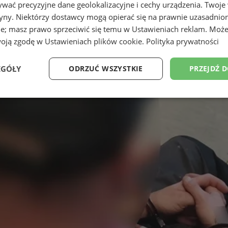
wać precyzyjne dane geolokalizacyjne i cechy urządzenia. Twoje
tryny. Niektórzy dostawcy mogą opierać się na prawnie uzasadnio
ie; masz prawo sprzeciwić się temu w
Ustawieniach reklam
. Może
woją zgodę w
Ustawieniach plików cookie
.
Polityka prywatności
EGÓŁY
ODRZUĆ WSZYSTKIE
PRZEJDŹ 
Wydajność
Targetowanie
Funkcjonalność
Ni
ezbędne
Wydajność
Targetowanie
Funkcjonalność
Niesklasyfikow
ie umożliwiają korzystanie z podstawowych funkcji strony internetowej, takich jak log
Bez niezbędnych plików cookie nie można prawidłowo korzystać ze strony internetowe
Okres
Provider
/
Domena
Opis
przechowywania