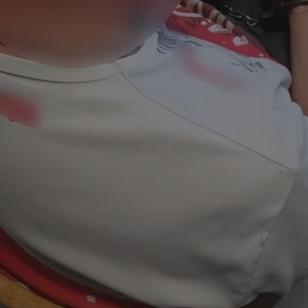
mojchorzow.pl
1 rok
Ten plik cookie przechowuje id
mojchorzow.pl
1 rok
Ten plik cookie przechowuje id
mojchorzow.pl
1 rok
Ten plik cookie przechowuje id
nt
4 tygodnie 2 dni
Ten plik cookie jest używany p
CookieScript
Script.com do zapamiętywania 
mojchorzow.pl
dotyczących zgody użytkownika
Jest to konieczne, aby baner c
Script.com działał poprawnie.
29 minut 53
Ten plik cookie służy do rozróż
Cloudflare Inc.
sekundy
botów. Jest to korzystne dla s
.temu.com
ponieważ umożliwia tworzeni
na temat korzystania z jej wit
METADATA
5 miesięcy 4
Ten plik cookie przechowuje i
YouTube
tygodnie
użytkownika oraz jego prefere
.youtube.com
prywatności podczas korzystan
Rejestruje wybory dotyczące p
Google Privacy Policy
i ustawień zgody, zapewniając 
w kolejnych wizytach. Dzięki 
musi ponownie konfigurować s
co zwiększa wygodę i zgodność
ochrony danych.
Sesja
Rejestruje, który klaster serw
NGINX Inc.
gościa. Jest to używane w kont
bh.contextweb.com
równoważenia obciążenia w ce
doświadczenia użytkownika.