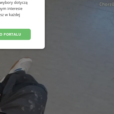
 wybory dotyczą
nym interesie
sz w każdej
DO PORTALU
esklasyfikowane
ane
owanie użytkownika i
j.