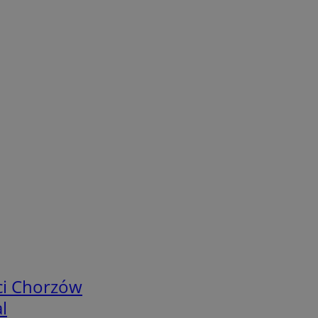
ci Chorzów
l