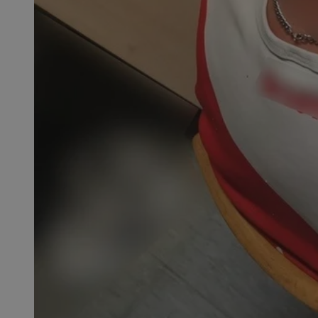
QeSessID
MvSessID
SessID
CookieScriptConse
__cf_bm
VISITOR_PRIVACY_
INGRESSCOOKIE