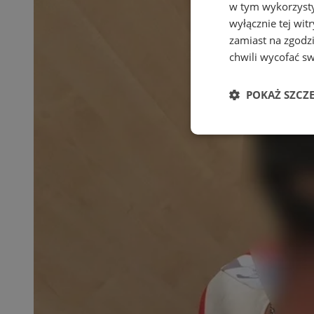
w tym wykorzysty
wyłącznie tej wi
zamiast na zgodz
chwili wycofać s
POKAŻ SZCZ
Niezbędne
Ni
Niezbędne pliki cook
zarządzanie kontem. 
Nazwa