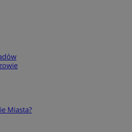
adów
rzowie
ie Miasta?