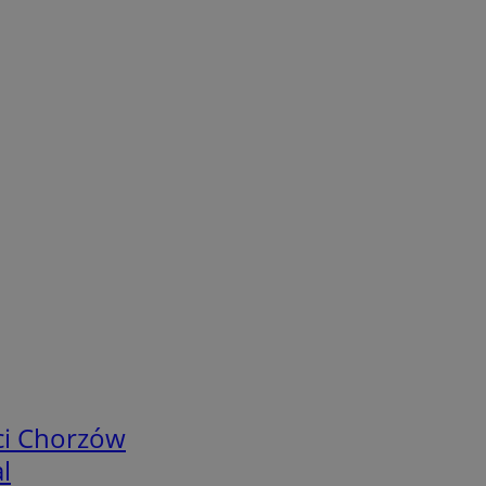
ci Chorzów
l