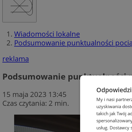
Wiadomości lokalne
Podsumowanie punktualności pociąg
reklama
Podsumowanie punktualności po
Odpowiedzia
15 maja 2023 13:45
My i nasi partne
Czas czytania: 2 min.
uzyskiwania dost
takich jak Twój a
spersonalizowanyc
usług.
Dostawcy s