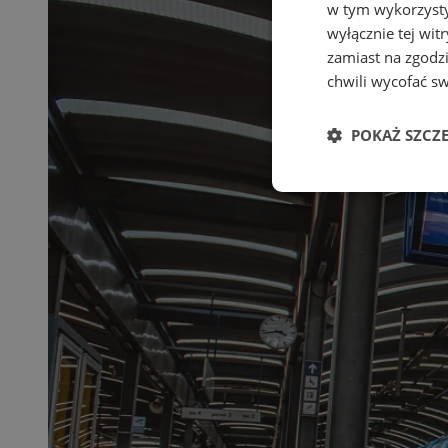
w tym wykorzysty
wyłącznie tej wi
zamiast na zgodz
chwili wycofać s
POKAŻ SZCZ
Niezbędne
Ni
Niezbędne pliki cook
zarządzanie kontem. 
Nazwa