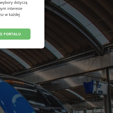
 wybory dotyczą
nym interesie
sz w każdej
DO PORTALU
esklasyfikowane
ane
owanie użytkownika i
j.