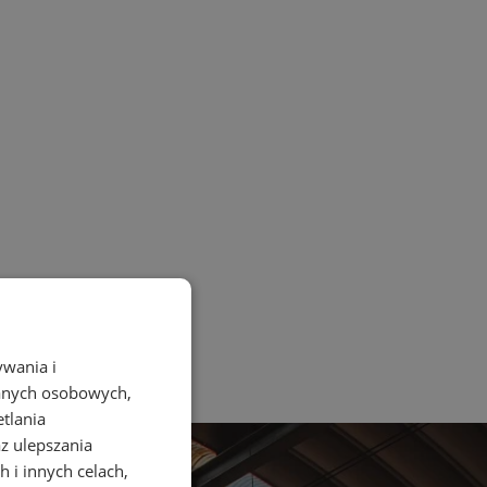
ywania i
danych osobowych,
etlania
az ulepszania
 i innych celach,