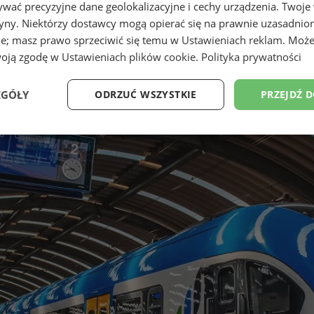
wać precyzyjne dane geolokalizacyjne i cechy urządzenia. Twoje
tryny. Niektórzy dostawcy mogą opierać się na prawnie uzasadnio
ie; masz prawo sprzeciwić się temu w
Ustawieniach reklam
. Może
woją zgodę w
Ustawieniach plików cookie
.
Polityka prywatności
EGÓŁY
ODRZUĆ WSZYSTKIE
PRZEJDŹ 
Wydajność
Targetowanie
Funkcjonalność
Ni
ezbędne
Wydajność
Targetowanie
Funkcjonalność
Niesklasyfikow
ie umożliwiają korzystanie z podstawowych funkcji strony internetowej, takich jak log
Bez niezbędnych plików cookie nie można prawidłowo korzystać ze strony internetowe
Okres
Provider
/
Domena
Opis
przechowywania