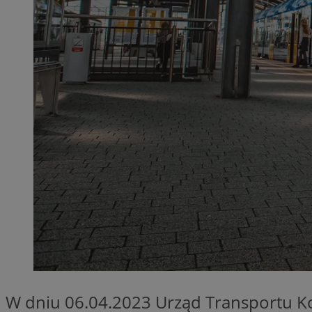
QeSessID
MvSessID
SessID
CookieScriptConse
__cf_bm
VISITOR_PRIVACY_
INGRESSCOOKIE
W dniu 06.04.2023 Urząd Transportu 