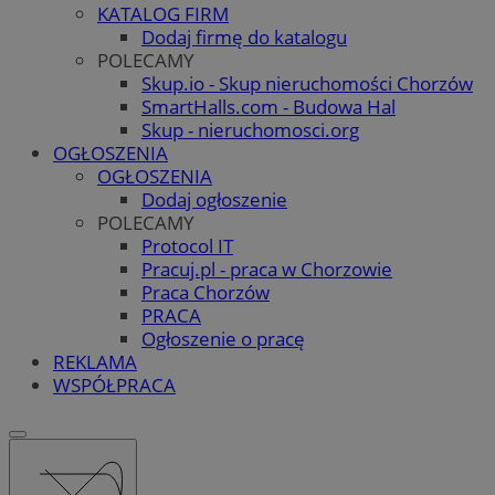
KATALOG FIRM
Dodaj firmę do katalogu
POLECAMY
Skup.io - Skup nieruchomości Chorzów
SmartHalls.com - Budowa Hal
Skup - nieruchomosci.org
OGŁOSZENIA
OGŁOSZENIA
Dodaj ogłoszenie
POLECAMY
Protocol IT
Pracuj.pl - praca w Chorzowie
Praca Chorzów
PRACA
Ogłoszenie o pracę
REKLAMA
WSPÓŁPRACA