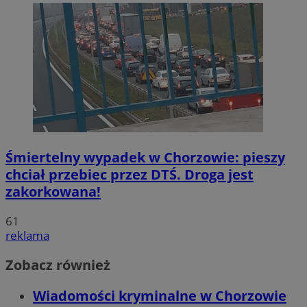
Śmiertelny wypadek w Chorzowie: pieszy
chciał przebiec przez DTŚ. Droga jest
zakorkowana!
61
reklama
Zobacz również
Wiadomości kryminalne w Chorzowie