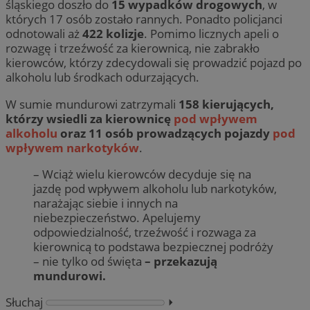
śląskiego doszło do
15 wypadków drogowych
, w
których 17 osób zostało rannych. Ponadto policjanci
odnotowali aż
422 kolizje
. Pomimo licznych apeli o
rozwagę i trzeźwość za kierownicą, nie zabrakło
kierowców, którzy zdecydowali się prowadzić pojazd po
alkoholu lub środkach odurzających.
W sumie mundurowi zatrzymali
158 kierujących,
którzy wsiedli za kierownicę
pod wpływem
alkoholu
oraz 11 osób prowadzących pojazdy
pod
wpływem narkotyków
.
– Wciąż wielu kierowców decyduje się na
jazdę pod wpływem alkoholu lub narkotyków,
narażając siebie i innych na
niebezpieczeństwo. Apelujemy
odpowiedzialność, trzeźwość i rozwaga za
kierownicą to podstawa bezpiecznej podróży
– nie tylko od święta
– przekazują
mundurowi.
Słuchaj
⏵︎