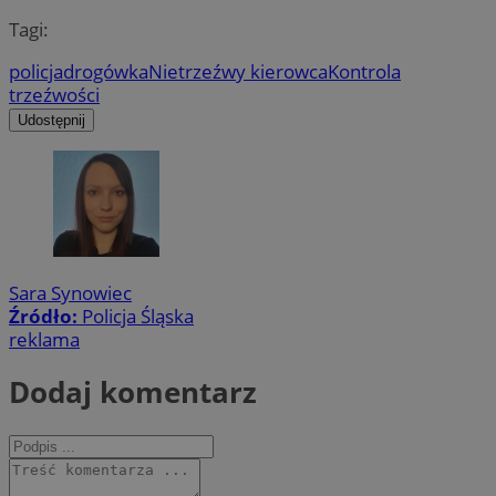
Tagi:
policja
drogówka
Nietrzeźwy kierowca
Kontrola
trzeźwości
Udostępnij
Sara Synowiec
Źródło:
Policja Śląska
reklama
Dodaj komentarz