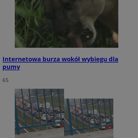
Internetowa burza wokół wybiegu dla
pumy
65