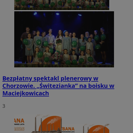
Bezpłatny spektakl plenerowy w
Chorzowie. „Świtezianka” na boisku w
Maciejkowicach
3