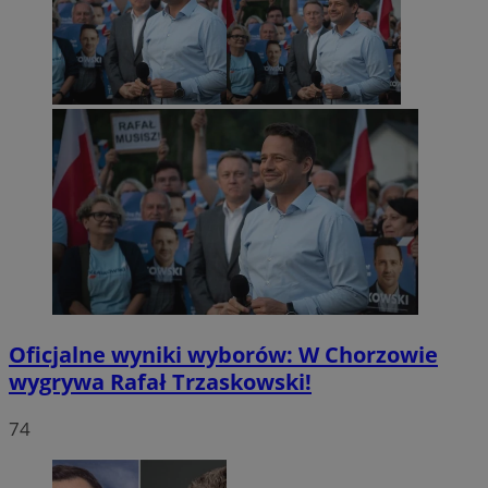
Oficjalne wyniki wyborów: W Chorzowie
wygrywa Rafał Trzaskowski!
74