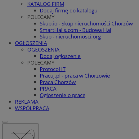
KATALOG FIRM
Dodaj firmę do katalogu
POLECAMY
Skup.io - Skup nieruchomości Chorzów
SmartHalls.com - Budowa Hal
Skup - nieruchomosci.org
OGŁOSZENIA
OGŁOSZENIA
Dodaj ogłoszenie
POLECAMY
Protocol IT
Pracuj.pl - praca w Chorzowie
Praca Chorzów
PRACA
Ogłoszenie o pracę
REKLAMA
WSPÓŁPRACA