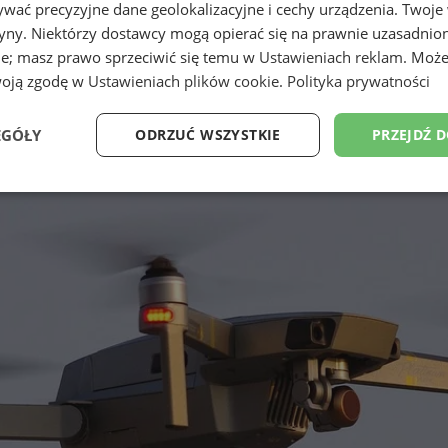
wać precyzyjne dane geolokalizacyjne i cechy urządzenia. Twoje
tryny. Niektórzy dostawcy mogą opierać się na prawnie uzasadnio
ie; masz prawo sprzeciwić się temu w
Ustawieniach reklam
. Może
woją zgodę w
Ustawieniach plików cookie
.
Polityka prywatności
EGÓŁY
ODRZUĆ WSZYSTKIE
PRZEJDŹ 
Wydajność
Targetowanie
Funkcjonalność
Ni
ezbędne
Wydajność
Targetowanie
Funkcjonalność
Niesklasyfikow
ie umożliwiają korzystanie z podstawowych funkcji strony internetowej, takich jak log
Bez niezbędnych plików cookie nie można prawidłowo korzystać ze strony internetowe
Okres
Provider
/
Domena
Opis
przechowywania