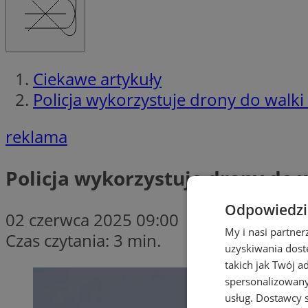
Ciekawe artykuły
Policja wykorzystuje drony do walki
reklama
Policja wykorzystuje drony do 
Odpowiedzia
02 czerwca 2025 09:00
My i nasi partne
Czas czytania: 3 min.
uzyskiwania dost
takich jak Twój a
spersonalizowanyc
usług.
Dostawcy s