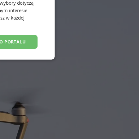
 wybory dotyczą
nym interesie
sz w każdej
DO PORTALU
esklasyfikowane
ane
owanie użytkownika i
j.