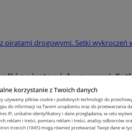
 z piratami drogowymi. Setki wykroczeń 
walki z piratami drogowymi. Set
lne korzystanie z Twoich danych
rzy używamy plików cookie i podobnych technologii do przechow
ępu do informacji na Twoim urządzeniu oraz do przetwarzania 
dres IP, unikalne identyfikatory i dane przeglądania, w celu wyświ
h reklam i treści, pomiaru reklam i treści, analizy odbiorców or
tron trzecich (1845)
mogą również przetwarzać Twoje dane w tych