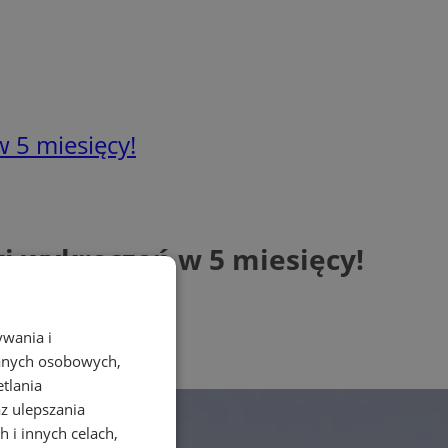
w 5 miesięcy!
ki wykroczeń w 5 miesięcy!
ywania i
danych osobowych,
etlania
az ulepszania
 i innych celach,