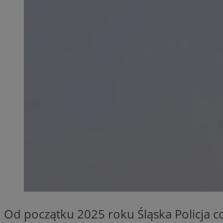
QeSessID
MvSessID
SessID
CookieScriptConse
__cf_bm
VISITOR_PRIVACY_
INGRESSCOOKIE
Od początku 2025 roku Śląska Policja 