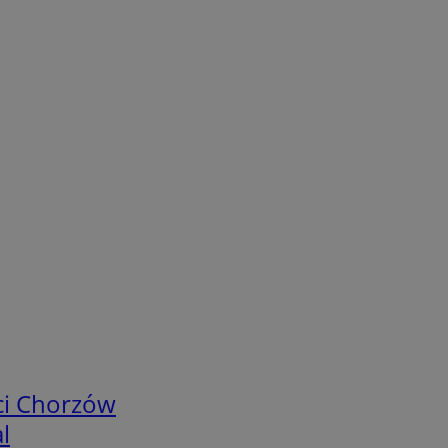
ci Chorzów
l