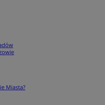
adów
rzowie
ie Miasta?