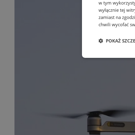
w tym wykorzysty
wyłącznie tej wi
zamiast na zgodz
chwili wycofać s
POKAŻ SZCZ
Niezbędne
Ni
Niezbędne pliki cook
zarządzanie kontem. 
Nazwa