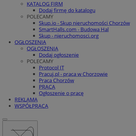
KATALOG FIRM
Dodaj firmę do katalogu
POLECAMY
Skup.io - Skup nieruchomości Chorzów
SmartHalls.com - Budowa Hal
Skup - nieruchomosci.org
OGŁOSZENIA
OGŁOSZENIA
Dodaj ogłoszenie
POLECAMY
Protocol IT
Pracuj.pl - praca w Chorzowie
Praca Chorzów
PRACA
Ogłoszenie o pracę
REKLAMA
WSPÓŁPRACA