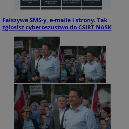
Fałszywe SMS-y, e-maile i strony. Tak
zgłosisz cyberoszustwo do CSIRT NASK