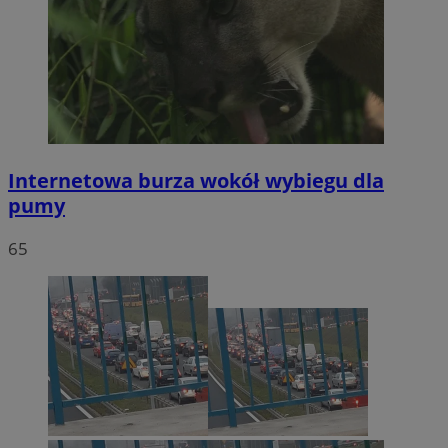
Internetowa burza wokół wybiegu dla
pumy
65