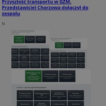
Przyszłość transportu w GZM.
Przedstawiciel Chorzowa dołączył do
zespołu
N