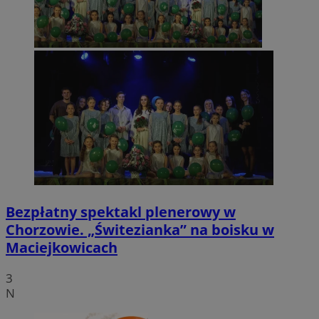
Bezpłatny spektakl plenerowy w
Chorzowie. „Świtezianka” na boisku w
Maciejkowicach
3
N