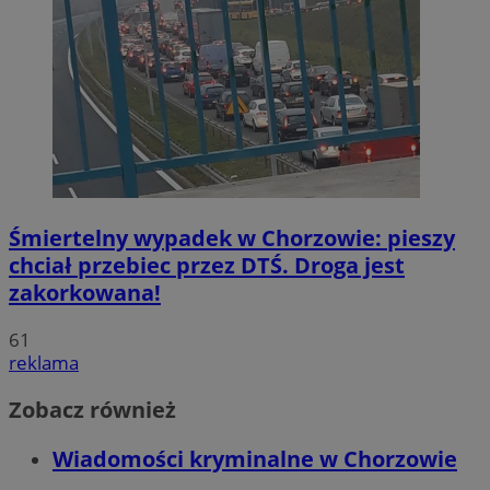
Śmiertelny wypadek w Chorzowie: pieszy
chciał przebiec przez DTŚ. Droga jest
zakorkowana!
61
reklama
Zobacz również
Wiadomości kryminalne w Chorzowie