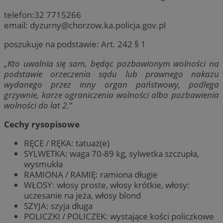
telefon:32 7715266
email:
dyzurny@chorzow.ka.policja.gov.pl
poszukuje na podstawie: Art. 242 § 1
„Kto uwalnia się sam, będąc pozbawionym wolności na
podstawie orzeczenia sądu lub prawnego nakazu
wydanego przez inny organ państwowy, podlega
grzywnie, karze ograniczenia wolności albo pozbawienia
wolności do lat 2.”
Cechy rysopisowe
RĘCE / RĘKA: tatuaż(e)
SYLWETKA: waga 70-89 kg, sylwetka szczupła,
wysmukła
RAMIONA / RAMIĘ: ramiona długie
WŁOSY: włosy proste, włosy krótkie, włosy:
uczesanie na jeża, włosy blond
SZYJA: szyja długa
POLICZKI / POLICZEK: wystające kości policzkowe