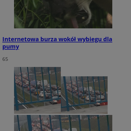
Internetowa burza wokół wybiegu dla
pumy
65