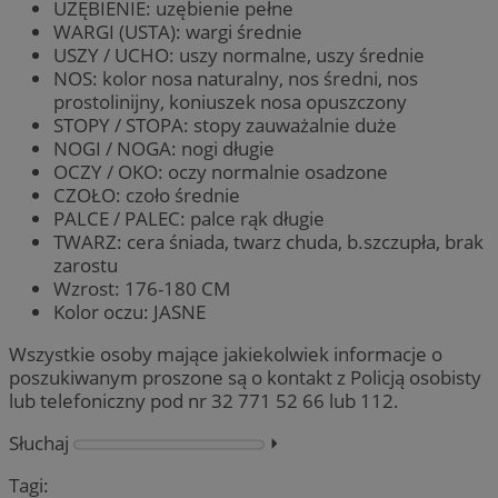
UZĘBIENIE: uzębienie pełne
WARGI (USTA): wargi średnie
USZY / UCHO: uszy normalne, uszy średnie
NOS: kolor nosa naturalny, nos średni, nos
prostolinijny, koniuszek nosa opuszczony
STOPY / STOPA: stopy zauważalnie duże
NOGI / NOGA: nogi długie
OCZY / OKO: oczy normalnie osadzone
CZOŁO: czoło średnie
PALCE / PALEC: palce rąk długie
TWARZ: cera śniada, twarz chuda, b.szczupła, brak
zarostu
Wzrost: 176-180 CM
Kolor oczu: JASNE
Wszystkie osoby mające jakiekolwiek informacje o
poszukiwanym proszone są o kontakt z Policją osobisty
lub telefoniczny pod nr 32 771 52 66 lub 112.
Słuchaj
⏵︎
Tagi: