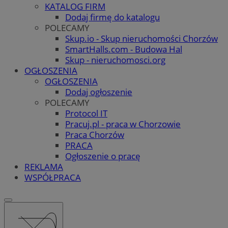
KATALOG FIRM
Dodaj firmę do katalogu
POLECAMY
Skup.io - Skup nieruchomości Chorzów
SmartHalls.com - Budowa Hal
Skup - nieruchomosci.org
OGŁOSZENIA
OGŁOSZENIA
Dodaj ogłoszenie
POLECAMY
Protocol IT
Pracuj.pl - praca w Chorzowie
Praca Chorzów
PRACA
Ogłoszenie o pracę
REKLAMA
WSPÓŁPRACA