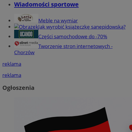
Wiadomości sportowe
Meble na wymiar
Jak wyrobić książeczkę sanepidowską?
Części samochodowe do -70%
Tworzenie stron internetowych -
Chorzów
reklama
reklama
Ogłoszenia