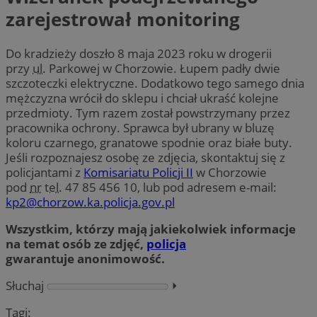
zarejestrował monitoring
Do kradzieży doszło 8 maja 2023 roku w drogerii
przy
ul.
Parkowej w Chorzowie. Łupem padły dwie
szczoteczki elektryczne. Dodatkowo tego samego dnia
mężczyzna wrócił do sklepu i chciał ukraść kolejne
przedmioty. Tym razem został powstrzymany przez
pracownika ochrony. Sprawca był ubrany w bluzę
koloru czarnego, granatowe spodnie oraz białe buty.
Jeśli rozpoznajesz osobę ze zdjęcia, skontaktuj się z
policjantami z
Komisariatu Policji II
w Chorzowie
pod
nr
tel.
47 85 456 10, lub pod adresem e-mail:
kp2@chorzow.ka.policja.gov.pl
Wszystkim, którzy mają jakiekolwiek informacje
na temat osób ze zdjęć,
policja
gwarantuje anonimowość.
Słuchaj
⏵︎
Tagi: