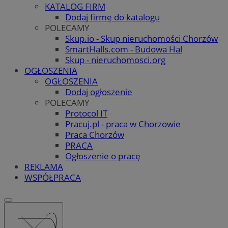
KATALOG FIRM
Dodaj firmę do katalogu
POLECAMY
Skup.io - Skup nieruchomości Chorzów
SmartHalls.com - Budowa Hal
Skup - nieruchomosci.org
OGŁOSZENIA
OGŁOSZENIA
Dodaj ogłoszenie
POLECAMY
Protocol IT
Pracuj.pl - praca w Chorzowie
Praca Chorzów
PRACA
Ogłoszenie o pracę
REKLAMA
WSPÓŁPRACA