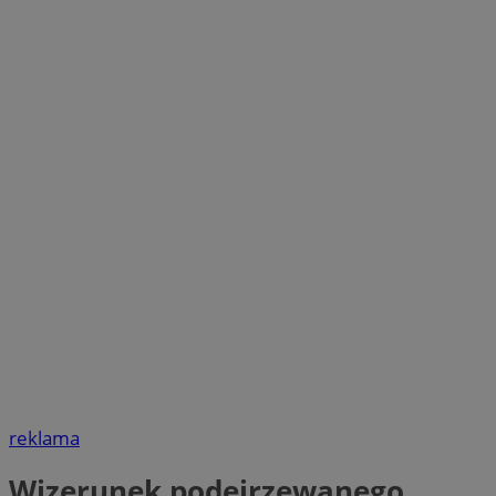
reklama
Wizerunek podejrzewanego