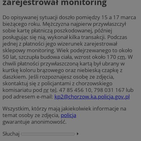
zarejestrował monitoring
Do opisywanej sytuacji doszło pomiędzy 15 a 17 marca
bieżącego roku. Mężczyzna najpierw przywłaszczył
sobie kartę płatniczą poszkodowanej, później
posługując się nią, wykonał kilka transakcji. Podczas
jednej z płatności jego wizerunek zarejestrował
sklepowy monitoring. Wiek podejrzewanego to około
50 lat, szczupła budowa ciała, wzrost około 170
cm
. W
chwili płatności przywłaszczoną kartą był ubrany w
kurtkę koloru brązowego oraz niebieską czapkę z
daszkiem. Jeśli rozpoznajesz osobę ze zdjęcia,
skontaktuj się z policjantami z chorzowskiego
komisariatu pod
nr
tel.
47 85 456 10, 798 031 167 lub
pod adresem e-mail:
kp2@chorzow.ka.policja.gov.pl
Wszystkim, którzy mają jakiekolwiek informacje na
temat osoby ze zdjęcia,
policja
gwarantuje anonimowość.
Słuchaj
⏵︎