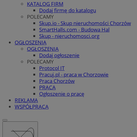
KATALOG FIRM
Dodaj firmę do katalogu
POLECAMY
Skup.io - Skup nieruchomości Chorzów
SmartHalls.com - Budowa Hal
Skup - nieruchomosci.org
OGŁOSZENIA
OGŁOSZENIA
Dodaj ogłoszenie
POLECAMY
Protocol IT
Pracuj.pl - praca w Chorzowie
Praca Chorzów
PRACA
Ogłoszenie o pracę
REKLAMA
WSPÓŁPRACA