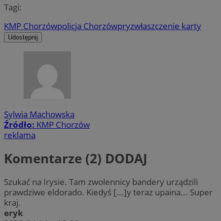
Tagi:
KMP Chorzów
policja Chorzów
pryzwłaszczenie karty
Udostępnij
Sylwia Machowska
Źródło:
KMP Chorzów
reklama
Komentarze (2)
DODAJ
Szukać na Irysie. Tam zwolennicy bandery urządzili
prawdziwe eldorado. Kiedyś [...]y teraz upaina... Super
kraj.
eryk