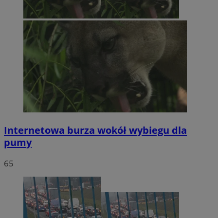
Internetowa burza wokół wybiegu dla
pumy
65