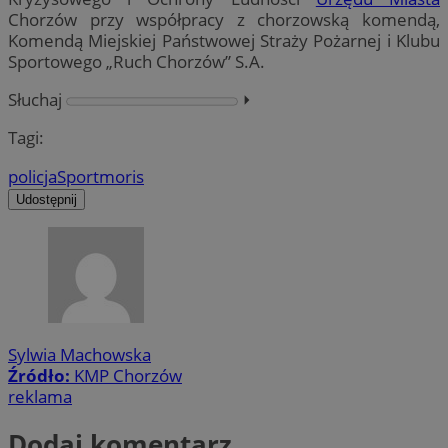
Chorzów przy współpracy z chorzowską komendą,
Komendą Miejskiej Państwowej Straży Pożarnej i Klubu
Sportowego „Ruch Chorzów” S.A.
Słuchaj
⏵︎
Tagi:
policja
Sport
moris
Udostępnij
Sylwia Machowska
Źródło:
KMP Chorzów
reklama
Dodaj komentarz