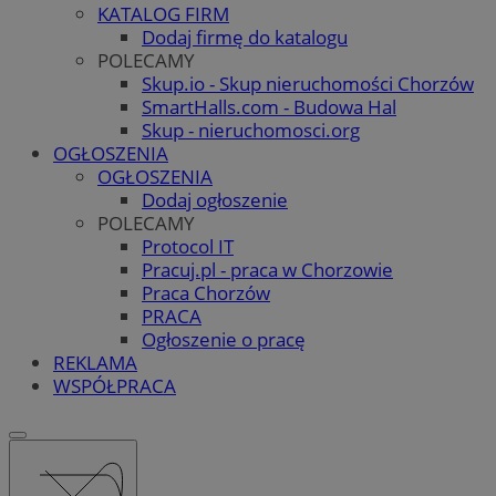
KATALOG FIRM
Dodaj firmę do katalogu
POLECAMY
Skup.io - Skup nieruchomości Chorzów
SmartHalls.com - Budowa Hal
Skup - nieruchomosci.org
OGŁOSZENIA
OGŁOSZENIA
Dodaj ogłoszenie
POLECAMY
Protocol IT
Pracuj.pl - praca w Chorzowie
Praca Chorzów
PRACA
Ogłoszenie o pracę
REKLAMA
WSPÓŁPRACA