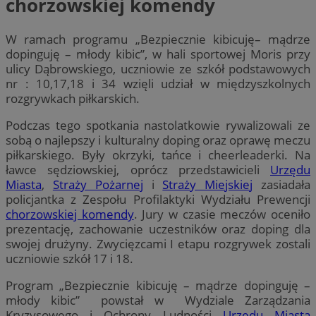
chorzowskiej komendy
W ramach programu „Bezpiecznie kibicuję– mądrze
dopinguję – młody kibic”, w hali sportowej Moris przy
ulicy Dąbrowskiego, uczniowie ze szkół podstawowych
nr : 10,17,18 i 34 wzięli udział w międzyszkolnych
rozgrywkach piłkarskich.
Podczas tego spotkania nastolatkowie rywalizowali ze
sobą o najlepszy i kulturalny doping oraz oprawę meczu
piłkarskiego. Były okrzyki, tańce i cheerleaderki. Na
ławce sędziowskiej, oprócz przedstawicieli
Urzędu
Miasta
,
Straży Pożarnej
i
Straży Miejskiej
zasiadała
policjantka z Zespołu Profilaktyki Wydziału Prewencji
chorzowskiej komendy
. Jury w czasie meczów oceniło
prezentację, zachowanie uczestników oraz doping dla
swojej drużyny. Zwycięzcami I etapu rozgrywek zostali
uczniowie szkół 17 i 18.
Program „Bezpiecznie kibicuję – mądrze dopinguję –
młody kibic” powstał w Wydziale Zarządzania
Kryzysowego i Ochrony Ludności
Urzędu Miasta