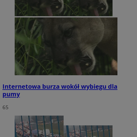
Internetowa burza wokół wybiegu dla
pumy
65