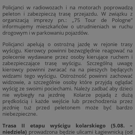
Policjanci w radiowozach i na motorach poprowadzą
peleton i zabezpieczą trasę przejazdu. W związku z
organizacją imprezy pn.: „75 Tour de Pologne”
informujemy mieszkańców o utrudnieniach w ruchu
drogowym i w parkowaniu pojazdów.
Policjanci apelują o ostrożną jazdę w rejonie trasy
wyścigu. Kierowcy powinni bezwzględnie reagować na
polecenie wydawane przez osoby kierujące ruchem i
zabezpieczające trasę wyścigu. Szczególną uwagę
kierowcy powinni zwracać na na pieszych będących
widzami tego wyścigu. Ostrożność powinni zachować
widzowie, a szczególnie osoby które przyjdą oglądać
wyścig ze swoimi pociechami. Należy zadbać aby dzieci
nie wybiegły na jezdnię Kolarze pojadą z dużą
prędkością i każde wejście lub przechodzenia przez
jezdnię tuż przed peletonem może być bardzo
niebezpieczne.
Trasa II etapu wyścigu kolarskiego (5.08. –
niedziela)
prowadzona będzie ulicami Łagiewnicką (od