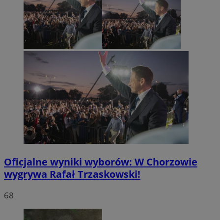
Oficjalne wyniki wyborów: W Chorzowie
wygrywa Rafał Trzaskowski!
68