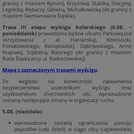
granicy z miastem Bytom), Krzyżową, Stabika, Stacyjną,
Legnicką, Rębaczy, Główną, Michałkowicką (do granicy z
miastem Siemianowice Śląskie).
Trasa III etapu wyścigu kolarskiego (6.08. –
poniedziałek)
prowadzona będzie ulicami Parkową (od
skrzyżowania z al. Harcerską), Kościuszki,
Poniatowskiego, Konopnickiej, Dąbrowskiego, Armii
Krajowej, Szpitalną, Batorego (do granicy z miastem
Ruda Śląska przy ul. Radoszowskiej).
Mapa z zaznaczonym trasami wyścigu
.
Ze względu na konieczność zapewnienia
bezpieczeństwa uczestnikom wyścigu oraz
użytkownikom chorzowskich ulic, wprowadzone
zostaną następujące zmiany w organizacji ruchu:
5.08. (niedziela):
wprowadzone zostaną ograniczenia postoju
pojazdów (cały dzień) w ciągu ulicy Łagiewnickiej