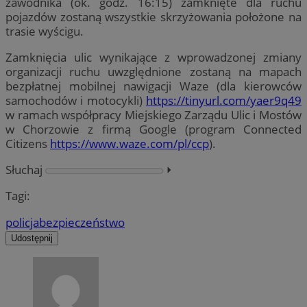
zawodnika (ok. godz. 16:15) zamknięte dla ruchu
pojazdów zostaną wszystkie skrzyżowania położone na
trasie wyścigu.
Zamknięcia ulic wynikające z wprowadzonej zmiany
organizacji ruchu uwzględnione zostaną na mapach
bezpłatnej mobilnej nawigacji Waze (dla kierowców
samochodów i motocykli)
https://tinyurl.com/yaer9q49
w ramach współpracy Miejskiego Zarządu Ulic i Mostów
w Chorzowie z firmą Google (program Connected
Citizens
https://www.waze.com/pl/ccp
).
Słuchaj
⏵︎
Tagi:
policja
bezpieczeństwo
Udostępnij