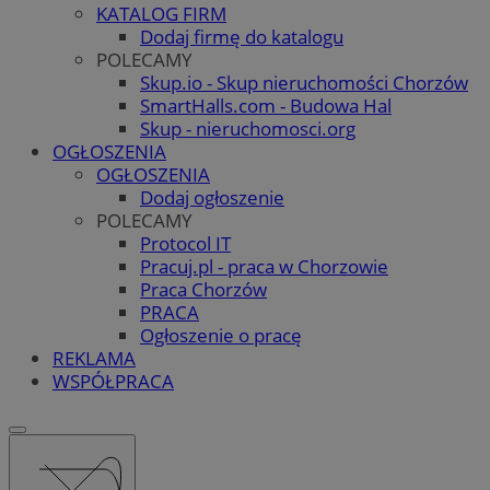
KATALOG FIRM
Dodaj firmę do katalogu
POLECAMY
Skup.io - Skup nieruchomości Chorzów
SmartHalls.com - Budowa Hal
Skup - nieruchomosci.org
OGŁOSZENIA
OGŁOSZENIA
Dodaj ogłoszenie
POLECAMY
Protocol IT
Pracuj.pl - praca w Chorzowie
Praca Chorzów
PRACA
Ogłoszenie o pracę
REKLAMA
WSPÓŁPRACA