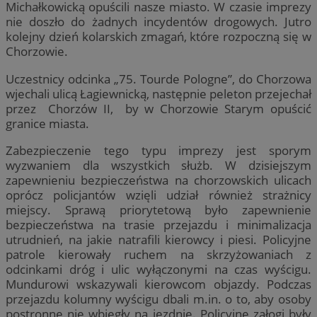
Michałkowicką opuścili nasze miasto. W czasie imprezy
nie doszło do żadnych incydentów drogowych. Jutro
kolejny dzień kolarskich zmagań, które rozpoczną się w
Chorzowie.
Uczestnicy odcinka „75. Tourde Pologne”, do Chorzowa
wjechali ulicą Łagiewnicką, następnie peleton przejechał
przez Chorzów II, by w Chorzowie Starym opuścić
granice miasta.
Zabezpieczenie tego typu imprezy jest sporym
wyzwaniem dla wszystkich służb. W dzisiejszym
zapewnieniu bezpieczeństwa na chorzowskich ulicach
oprócz policjantów wzięli udział również strażnicy
miejscy. Sprawą priorytetową było zapewnienie
bezpieczeństwa na trasie przejazdu i minimalizacja
utrudnień, na jakie natrafili kierowcy i piesi. Policyjne
patrole kierowały ruchem na skrzyżowaniach z
odcinkami dróg i ulic wyłączonymi na czas wyścigu.
Mundurowi wskazywali kierowcom objazdy. Podczas
przejazdu kolumny wyścigu dbali m.in. o to, aby osoby
postronne nie wbiegły na jezdnię. Policyjne załogi były