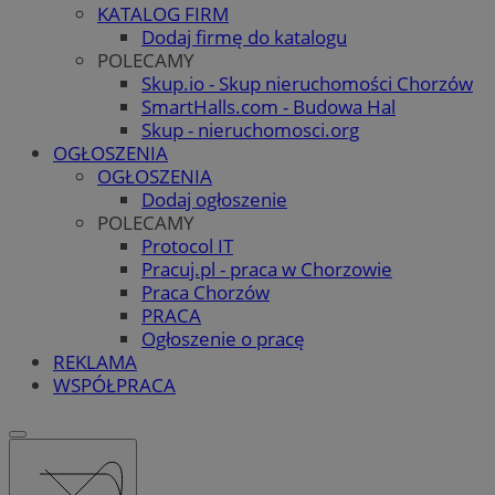
KATALOG FIRM
Dodaj firmę do katalogu
POLECAMY
Skup.io - Skup nieruchomości Chorzów
SmartHalls.com - Budowa Hal
Skup - nieruchomosci.org
OGŁOSZENIA
OGŁOSZENIA
Dodaj ogłoszenie
POLECAMY
Protocol IT
Pracuj.pl - praca w Chorzowie
Praca Chorzów
PRACA
Ogłoszenie o pracę
REKLAMA
WSPÓŁPRACA