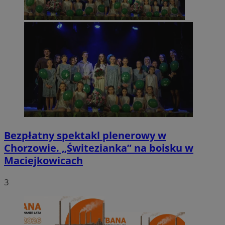
Bezpłatny spektakl plenerowy w
Chorzowie. „Świtezianka” na boisku w
Maciejkowicach
3