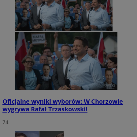
Oficjalne wyniki wyborów: W Chorzowie
wygrywa Rafał Trzaskowski!
74