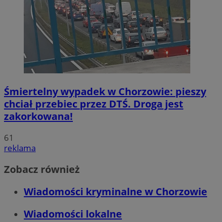
Śmiertelny wypadek w Chorzowie: pieszy
chciał przebiec przez DTŚ. Droga jest
zakorkowana!
61
reklama
Zobacz również
Wiadomości kryminalne w Chorzowie
Wiadomości lokalne