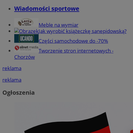
Wiadomości sportowe
Meble na wymiar
Jak wyrobić książeczkę sanepidowską?
Części samochodowe do -70%
Tworzenie stron internetowych -
Chorzów
reklama
reklama
Ogłoszenia