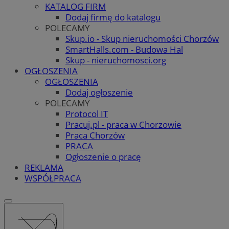
KATALOG FIRM
Dodaj firmę do katalogu
POLECAMY
Skup.io - Skup nieruchomości Chorzów
SmartHalls.com - Budowa Hal
Skup - nieruchomosci.org
OGŁOSZENIA
OGŁOSZENIA
Dodaj ogłoszenie
POLECAMY
Protocol IT
Pracuj.pl - praca w Chorzowie
Praca Chorzów
PRACA
Ogłoszenie o pracę
REKLAMA
WSPÓŁPRACA