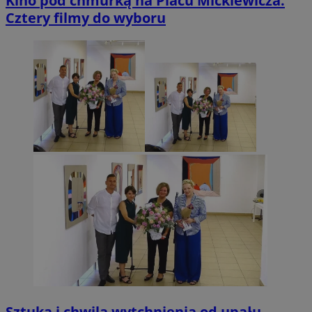
Kino pod chmurką na Placu Mickiewicza.
Cztery filmy do wyboru
Sztuka i chwila wytchnienia od upału.