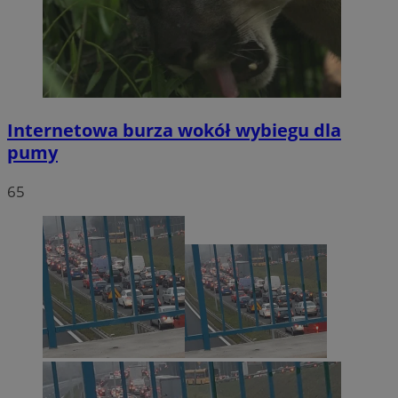
Internetowa burza wokół wybiegu dla
pumy
65