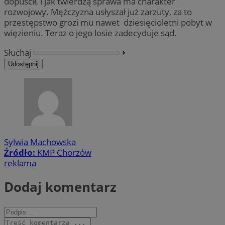
dopuścił, i jak twierdzą sprawa ma charakter
rozwojowy. Mężczyzna usłyszał już zarzuty, za to
przestępstwo grozi mu nawet dziesięcioletni pobyt w
więzieniu. Teraz o jego losie zadecyduje sąd.
Słuchaj
⏵︎
Udostępnij
Sylwia Machowska
Źródło:
KMP Chorzów
reklama
Dodaj komentarz