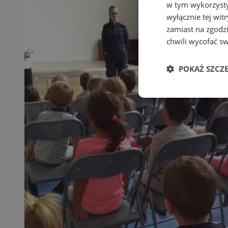
w tym wykorzysty
wyłącznie tej wi
zamiast na zgodz
chwili wycofać s
POKAŻ SZCZ
Niezbędne
Ni
Niezbędne pliki cook
zarządzanie kontem. 
Nazwa