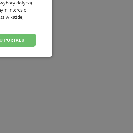
 wybory dotyczą
nym interesie
sz w każdej
DO PORTALU
esklasyfikowane
ane
owanie użytkownika i
j.