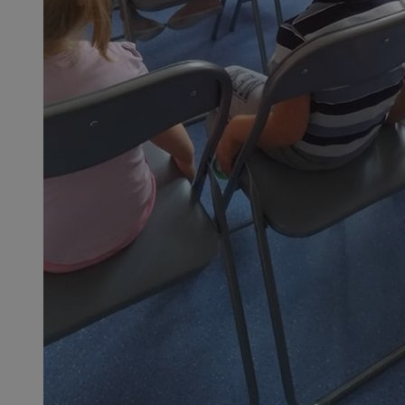
QeSessID
MvSessID
SessID
CookieScriptConse
__cf_bm
VISITOR_PRIVACY_
INGRESSCOOKIE