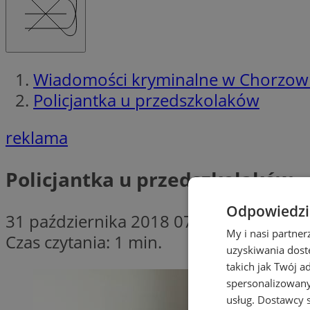
Wiadomości kryminalne w Chorzow
Policjantka u przedszkolaków
reklama
Policjantka u przedszkolaków
Odpowiedzia
31 października 2018 07:45
My i nasi partne
Czas czytania: 1 min.
uzyskiwania dost
takich jak Twój a
spersonalizowanyc
usług.
Dostawcy s