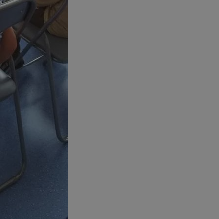
mojchorzow.pl
1 rok
Ten plik cookie przechowuje id
mojchorzow.pl
1 rok
Ten plik cookie przechowuje id
mojchorzow.pl
1 rok
Ten plik cookie przechowuje id
nt
4 tygodnie 2 dni
Ten plik cookie jest używany p
CookieScript
Script.com do zapamiętywania 
mojchorzow.pl
dotyczących zgody użytkownika
Jest to konieczne, aby baner c
Script.com działał poprawnie.
29 minut 53
Ten plik cookie służy do rozróż
Cloudflare Inc.
sekundy
botów. Jest to korzystne dla s
.temu.com
ponieważ umożliwia tworzeni
na temat korzystania z jej wit
METADATA
5 miesięcy 4
Ten plik cookie przechowuje i
YouTube
tygodnie
użytkownika oraz jego prefere
.youtube.com
prywatności podczas korzystan
Rejestruje wybory dotyczące p
Google Privacy Policy
i ustawień zgody, zapewniając 
w kolejnych wizytach. Dzięki 
musi ponownie konfigurować s
co zwiększa wygodę i zgodność
ochrony danych.
Sesja
Rejestruje, który klaster serw
NGINX Inc.
gościa. Jest to używane w kont
bh.contextweb.com
równoważenia obciążenia w ce
doświadczenia użytkownika.