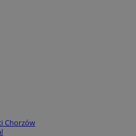
ci Chorzów
l