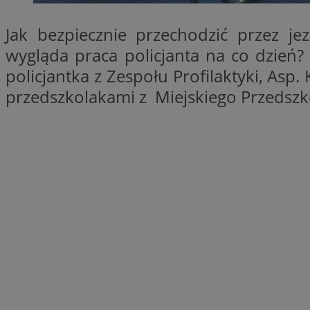
li_gc
Jak bezpiecznie przechodzić przez j
wygląda praca policjanta na co dzień
policjantka z Zespołu Profilaktyki, Asp.
Nazwa
przedszkolakami z Miejskiego Przedszk
Nazwa
openstat_umr82x3
Nazwa
openstat_gid
VP
pb_rtb_ev_part
openstat_pbi939ar
openstat_khpu8s
openstat_iy2unm5p
_clck
__gads
incap_ses_1688_32
openstat_wj089dcr
__Secure-
_clsk
ROLLOUT_TOKEN
visid_incap_322052
_clsk
bcookie