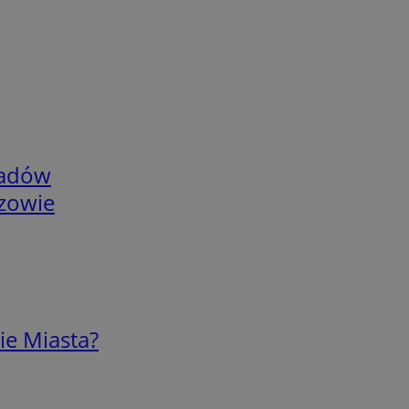
adów
rzowie
ie Miasta?