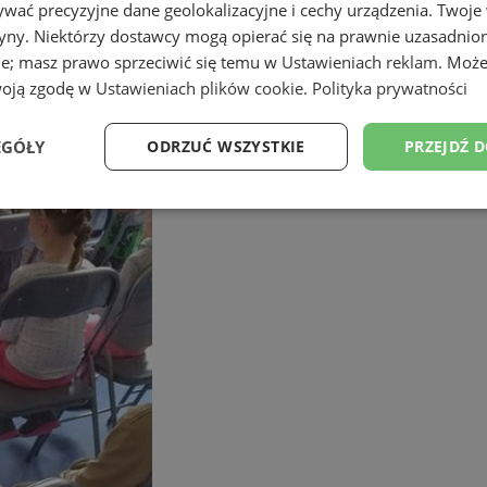
wać precyzyjne dane geolokalizacyjne i cechy urządzenia. Twoje
tryny. Niektórzy dostawcy mogą opierać się na prawnie uzasadnio
ie; masz prawo sprzeciwić się temu w
Ustawieniach reklam
. Może
woją zgodę w
Ustawieniach plików cookie
.
Polityka prywatności
EGÓŁY
ODRZUĆ WSZYSTKIE
PRZEJDŹ 
Wydajność
Targetowanie
Funkcjonalność
Ni
ezbędne
Wydajność
Targetowanie
Funkcjonalność
Niesklasyfikow
ie umożliwiają korzystanie z podstawowych funkcji strony internetowej, takich jak log
Bez niezbędnych plików cookie nie można prawidłowo korzystać ze strony internetowe
Okres
Provider
/
Domena
Opis
przechowywania