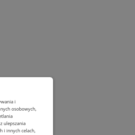
ywania i
danych osobowych,
etlania
az ulepszania
 i innych celach,